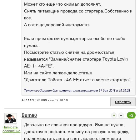
Может кто еще что снимал,дополнят.
Снять питающие провода со стартера.Собственно и
все.
А вот еще,хороший инструмент.
Если прям фотки нужны,которые особо не особо
нужны.
Посмотрите статью снятия на дроме,статья
называется "Замена/снятие стартера Toyota Levin
AE111 4A-FE".
Или на сайте легкое-дело,статья
"Двигатели Тойота - 4A-FE отчет о чистке стартера".
Текст сообщения был изменен пользователем 31 дек 2018 в 15:05:28
AE111N 373 000 т.км 02.10.18
Ответить
Burn80
+2
Довольно не сложная процедура. Яма не нужна,
Написать
сообщение
достаточно поставть машину на ровную площадку,
поддомкратить авто и снять колесо, сложности