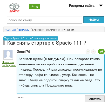
Разделы сайта
Вход
О машине
ГЛАВНАЯ
ФОРУМЫ
КАК СНЯТЬ СТАРТЕР С SPACIO 111...
Автоклуб
Toyota Spacio AE111, AE115 в первом кузове
Как снять стартер с Spacio 111 ?
Форумы
Denni70
+6
Сервисы и услуги
Залипли щетки (я так думаю). При повороте ключа
Написать
Новости
зажигания гаснет приборная панель, движений
сообщение
никаких. Последний раз спасался постукиванием по
стартеру, лафа кончилась, умер. Как снять - не
знаю. Снизу не подойти, сверху такая же беда. Кто
нибудь снимал? Подскажите плиз.
Денис
Ответить