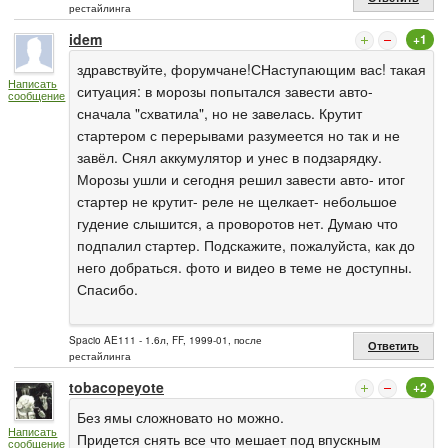
рестайлинга
idem
+1
здравствуйте, форумчане!СНаступающим вас! такая
Написать
ситуация: в морозы попытался завести авто-
сообщение
сначала "схватила", но не завелась. Крутит
стартером с перерывами разумеется но так и не
завёл. Снял аккумулятор и унес в подзарядку.
Морозы ушли и сегодня решил завести авто- итог
стартер не крутит- реле не щелкает- небольшое
гудение слышится, а проворотов нет. Думаю что
подпалил стартер. Подскажите, пожалуйста, как до
него добраться. фото и видео в теме не доступны.
Спасибо.
Spacio AE111 - 1.6л, FF, 1999-01, после
Ответить
рестайлинга
tobacopeyote
+2
Без ямы сложновато но можно.
Написать
Придется снять все что мешает под впускным
сообщение