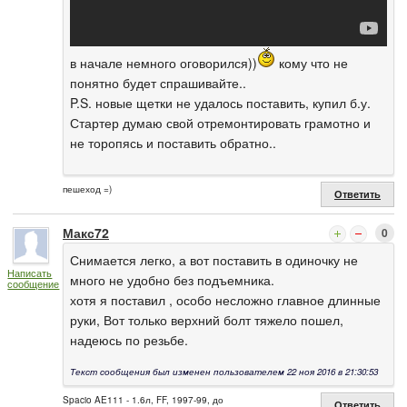
в начале немного оговорился))
кому что не
понятно будет спрашивайте..
P.S. новые щетки не удалось поставить, купил б.у.
Стартер думаю свой отремонтировать грамотно и
не торопясь и поставить обратно..
пешеход =)
Ответить
Макс72
0
Снимается легко, а вот поставить в одиночку не
Написать
много не удобно без подъемника.
сообщение
хотя я поставил , особо несложно главное длинные
руки, Вот только верхний болт тяжело пошел,
надеюсь по резьбе.
Текст сообщения был изменен пользователем 22 ноя 2016 в 21:30:53
Spacio AE111 - 1.6л, FF, 1997-99, до
Ответить