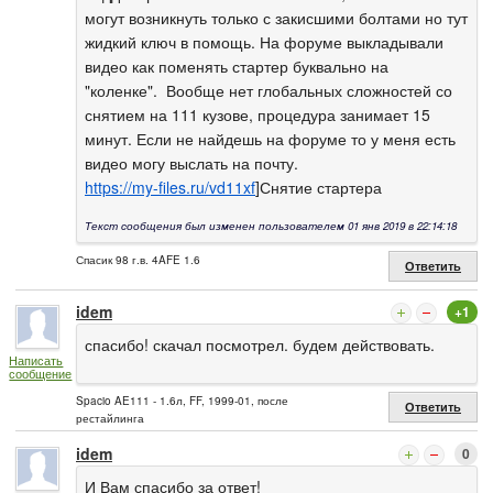
могут возникнуть только с закисшими болтами но тут
жидкий ключ в помощь. На форуме выкладывали
видео как поменять стартер буквально на
"коленке". Вообще нет глобальных сложностей со
снятием на 111 кузове, процедура занимает 15
минут. Если не найдешь на форуме то у меня есть
видео могу выслать на почту.
https://my-files.ru/vd11xf
]Снятие стартера
Текст сообщения был изменен пользователем 01 янв 2019 в 22:14:18
Спасик 98 г.в. 4AFE 1.6
Ответить
idem
+1
спасибо! скачал посмотрел. будем действовать.
Написать
сообщение
Spacio AE111 - 1.6л, FF, 1999-01, после
Ответить
рестайлинга
idem
0
И Вам спасибо за ответ!