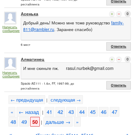
Ответить
рестайлинга
Асенька
0
Добрый день! Можно мне тоже руководство
family-
Написать
811@rambler.ru
. Заранее спасибо)
сообщение
6 мест
Ответить
Алматинец
0
И мне скиньте пж.
rasul.nurbek@gmail.com
Написать
сообщение
Spacio AE111 - 1.6л, FF, 1997-99, до
Ответить
рестайлинга
← предыдущая
следующая →
|
«
← назад
41
42
43
44
45
46
47
|
48
49
50
дальше →
»
|