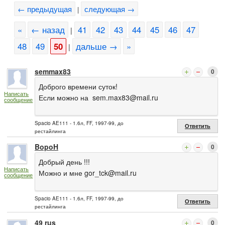
← предыдущая
следующая →
|
«
← назад
41
42
43
44
45
46
47
|
48
49
50
дальше →
»
|
semmax83
0
Доброго времени суток!
Написать
Если можно на
sem.max83@mail.ru
сообщение
Spacio AE111 - 1.6л, FF, 1997-99, до
Ответить
рестайлинга
BopoH
0
Добрый день !!!
Написать
Можно и мне
gor_tck@mail.ru
сообщение
Spacio AE111 - 1.6л, FF, 1997-99, до
Ответить
рестайлинга
49 rus
0