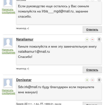
Если руководство еще осталось у Вас скиньте
Написать
пожалуйста на
Irbis___mgd@mail.ru
, заранее
сообщение
спасибо.
пешеход =)
Ответить
Nataliamur
0
Киньте пожалуйста и мне эту замечательную книгу
Написать
natalkamur1@mail.ru
сообщение
Спасибо!
пешеход =)
Ответить
Denisstar
0
Sdv.irk@mail.ru
буду благодарен если перешлете
Написать
мне мануал)
сообщение
Spacio AE111 - 1.6л, FF, 1999-01, после