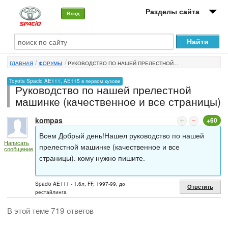
Разделы сайта
Вход
О машине
ГЛАВНАЯ
ФОРУМЫ
РУКОВОДСТВО ПО НАШЕЙ ПРЕЛЕСТНОЙ...
Автоклуб
Toyota Spacio AE111, AE115 в первом кузове
Руководство по нашей прелестной
Форумы
машинке (качественное и все страницы)
Сервисы и услуги
kompas
+60
Новости
Всем Добрый день!Нашел руководство по нашей
Написать
прелестной машинке (качественное и все
сообщение
страницы). кому нужно пишите.
Spacio AE111 - 1.6л, FF, 1997-99, до
Ответить
рестайлинга
В этой теме 719 ответов