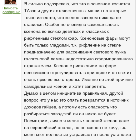
Я сильно подозреваю, что это в основном коснется
Написать
ТАзов и других отечественных машин на которые
сообщение
точно известно, что ксенон заводом никогда не
ставился. Особенно очевидна самопальность
ксенона во всяких девятках и классиках с
рифленным стеклом фар. Ксеноновые фары могут
быть только гладкими, т.к. рифление на стекле
предназначено для рассеивания светового пучка
галогеновой лампы недостаточно сформированного
отражателем. Ксенон с рифлением на фаре
невозможно отрегулировать в принципе и он светит
очень ярко во все стороны. Именно по этой причине
самодельный ксенон и хотят запретить.
Думаю в целом инициатива правильная, другой
вопрос что у нас это опять превратится в источник
доходов гайцев, а потому есть опасность что
разбираться заводской ли он никто не будет.
Посмотрим, лично я менять японский ксенон даже
на европейский аналог, но не ксенон не хочу, т.к.
меня свет полностью устраивает и после установки