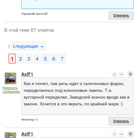
Управляй мечтой!
Ответить
В этой теме 67 ответов
следующая →
|
1
2
3
4
5
6
7
AxlF1
0
Как я понял, там речь идет о галогеновых фарах,
Написать
переделанных под ксеноновые лампы. Т.е.
сообщение
кустарной переделки. Заводской ксенон вроде как в
законе. Хочется в это верить, по крайней мере :)
пешеход =)
Ответить
AxlF1
0