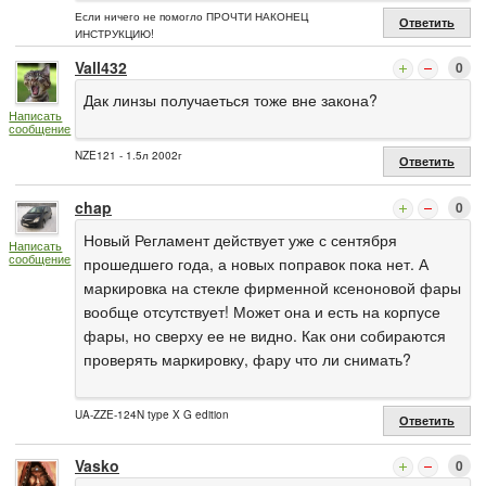
Если ничего не помогло ПРОЧТИ НАКОНЕЦ
Ответить
ИНСТРУКЦИЮ!
Vall432
0
Дак линзы получаеться тоже вне закона?
Написать
сообщение
NZE121 - 1.5л 2002г
Ответить
chap
0
Новый Регламент действует уже с сентября
Написать
сообщение
прошедшего года, а новых поправок пока нет. А
маркировка на стекле фирменной ксеноновой фары
вообще отсутствует! Может она и есть на корпусе
фары, но сверху ее не видно. Как они собираются
проверять маркировку, фару что ли снимать?
UA-ZZE-124N type X G edition
Ответить
Vasko
0