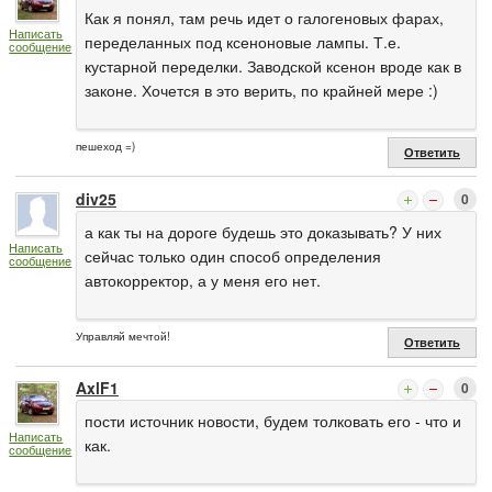
Как я понял, там речь идет о галогеновых фарах,
Написать
переделанных под ксеноновые лампы. Т.е.
сообщение
кустарной переделки. Заводской ксенон вроде как в
законе. Хочется в это верить, по крайней мере :)
пешеход =)
Ответить
div25
0
а как ты на дороге будешь это доказывать? У них
Написать
сейчас только один способ определения
сообщение
автокорректор, а у меня его нет.
Управляй мечтой!
Ответить
AxlF1
0
пости источник новости, будем толковать его - что и
Написать
как.
сообщение