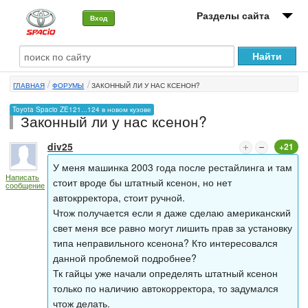
Разделы сайта
Вход
О машине
ГЛАВНАЯ
ФОРУМЫ
ЗАКОННЫЙ ЛИ У НАС КСЕНОН?
Автоклуб
Toyota Spacio ZE121...124 в новом кузове
Законный ли у нас ксенон?
Форумы
div25
+21
Сервисы и услуги
У меня машинка 2003 года после рестайлинга и там
Написать
Новости
стоит вроде бы штатный ксенон, но нет
сообщение
автокрректора, стоит ручной.
Чтож получается если я даже сделаю американский
свет меня все равно могут лишить прав за установку
типа неправильного ксенона? Кто интересовался
данной проблемой подробнее?
Тк гайцы уже начали определять штатный ксенон
только по наличию автокорректора, то задумался
чтож делать.