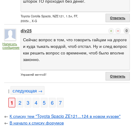
шторок ТО проходил без денег.
Toyota Corolla Spacio, NZE121, 1.5л, FF,
Ответить
2005г., X-G
div25
0
Сейчас вопрос в том, что говорить гайцам на дороге
Написать
и куда тыкать мордой, чтоб отстал. Ну и след вопрос
сообщение
как решить вопрос со временем, чтоб было вполне
законно.
Управляй мечтой!
Ответить
следующая →
|
1
2
3
4
5
6
7
←
К списку тем "Toyota Spacio ZE121...124 в новом кузове"
←
В начало к списку форумов