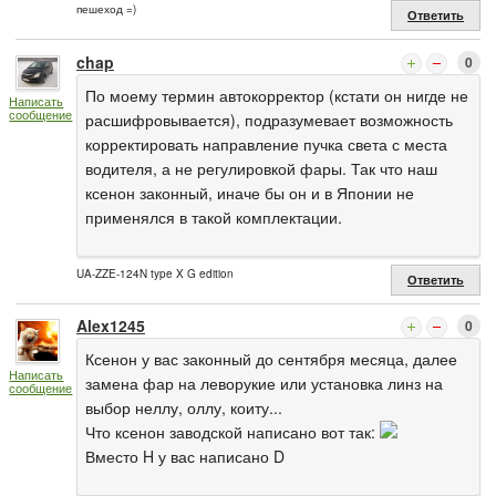
пешеход =)
Ответить
chap
0
По моему термин автокорректор (кстати он нигде не
Написать
сообщение
расшифровывается), подразумевает возможность
корректировать направление пучка света с места
водителя, а не регулировкой фары. Так что наш
ксенон законный, иначе бы он и в Японии не
применялся в такой комплектации.
UA-ZZE-124N type X G edition
Ответить
Alex1245
0
Ксенон у вас законный до сентября месяца, далее
Написать
замена фар на леворукие или установка линз на
сообщение
выбор неллу, оллу, коиту...
Что ксенон заводской написано вот так:
Вместо H у вас написано D