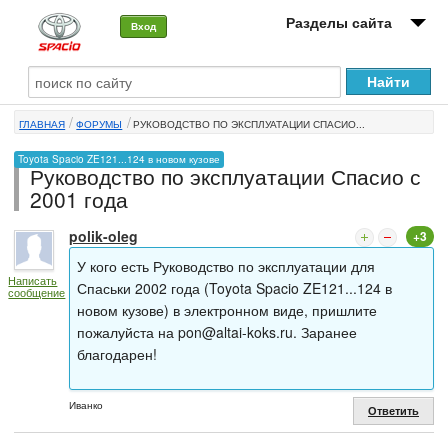
Разделы сайта
Вход
О машине
ГЛАВНАЯ
ФОРУМЫ
РУКОВОДСТВО ПО ЭКСПЛУАТАЦИИ СПАСИО...
Автоклуб
Toyota Spacio ZE121...124 в новом кузове
Руководство по эксплуатации Спасио с
Форумы
2001 года
Сервисы и услуги
polik-oleg
+3
Новости
У кого есть Руководство по эксплуатации для
Написать
Спаськи 2002 года (Toyota Spacio ZE121...124 в
сообщение
новом кузове) в электронном виде, пришлите
пожалуйста на
pon@altai-koks.ru
. Заранее
благодарен!
Иванко
Ответить