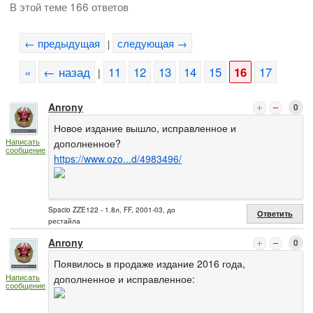
В этой теме 166 ответов
← предыдущая
следующая →
|
«
← назад
11
12
13
14
15
16
17
|
Anrony
0
Новое издание вышло, исправленное и
Написать
дополненное?
сообщение
https://www.ozo...d/4983496/
Spacio ZZE122 - 1.8л, FF, 2001-03, до
Ответить
рестайла
Anrony
0
Появилось в продаже издание 2016 года,
Написать
дополненное и исправленное:
сообщение