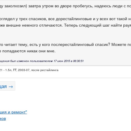
ду заколхозил) завтра утром во дворе пробегусь, надеюсь люди с п
оглядел у трех спасиков, все дорестайлинговые и у всех вот такой
аже внешне немного отличаются. Теперь следующий шаг найти рау
)
о читает тему, есть у кого послерестайлинговый спасик? Можете п
не попадаются никак они мне.
щения был изменен пользователем 17 июн 2015 в 06:30:51
1 - 1.5л, FF, 2003-07, после рестайлинга
щая →
ация и ремонт"
мов