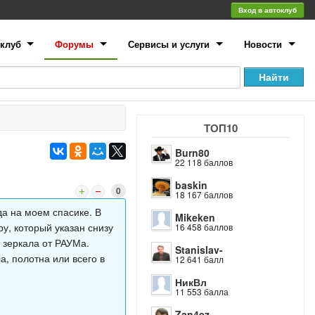
Вход в автоклуб
клуб
Форумы
Сервисы и услуги
Новости
ТОП10
Burn80
22 118 баллов
baskin
0
18 167 баллов
да на моем спасике. В
Mikeken
ру, который указан снизу
16 458 баллов
о зеркала от РАУМа.
Stanislav-
а, полотна или всего в
12 641 балл
НикВл
11 553 балла
Zan4ez