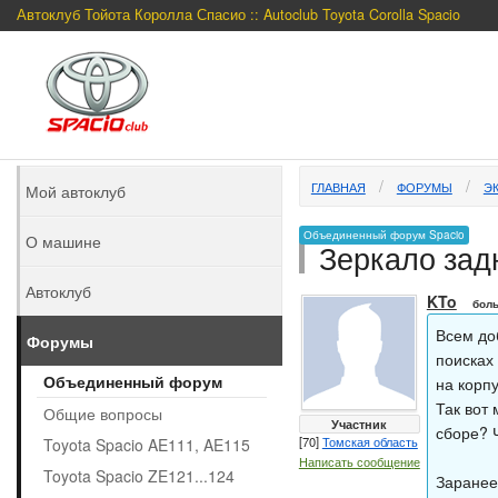
Автоклуб Тойота Королла Спасио :: Autoclub Toyota Corolla Spacio
ГЛАВНАЯ
ФОРУМЫ
ЭК
Мой автоклуб
Объединенный форум Spacio
О машине
Зеркало зад
Автоклуб
KTo
боль
Всем доб
Форумы
поисках 
Объединенный форум
на корпу
Так вот 
Общие вопросы
Участник
сборе? 
[70]
Томская область
Toyota Spacio AE111, AE115
Написать сообщение
Toyota Spacio ZE121...124
Заранее