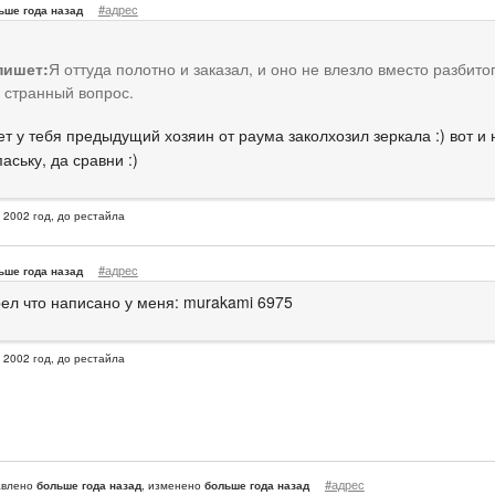
#адрес
ьше года назад
пишет:
Я оттуда полотно и заказал, и оно не влезло вместо разбито
 странный вопрос.
т у тебя предыдущий хозяин от раума заколхозил зеркала :) вот и н
аську, да сравни :)
, 2002 год, до рестайла
#адрес
ьше года назад
ел что написано у меня: murakami 6975
, 2002 год, до рестайла
#адрес
авлено
больше года назад
, изменено
больше года назад