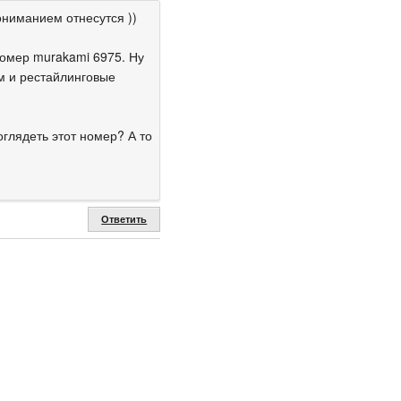
ониманием отнесутся ))
 номер murakami 6975. Ну
м и рестайлинговые
оглядеть этот номер? А то
Ответить