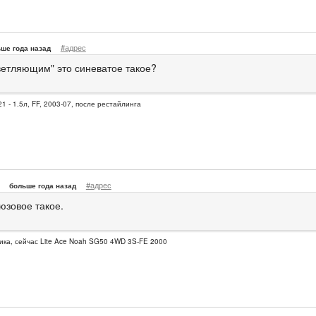
#адрес
ше года назад
ветляющим" это синеватое такое?
1 - 1.5л, FF, 2003-07, после рестайлинга
#адрес
больше года назад
рюзовое такое.
ика, сейчас Lite Ace Noah SG50 4WD 3S-FE 2000