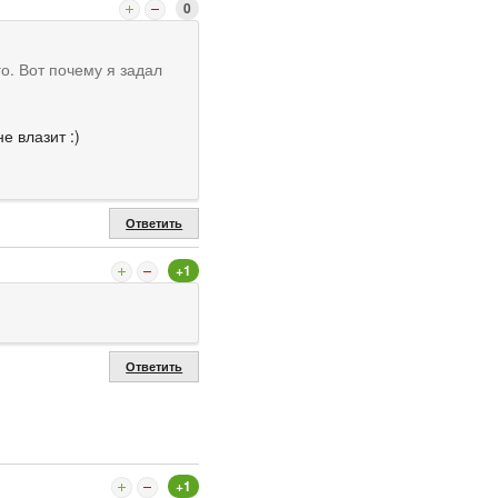
0
го. Вот почему я задал
е влазит :)
Ответить
+1
Ответить
+1