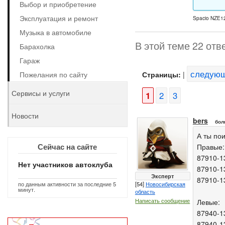
Выбор и приобретение
Эксплуатация и ремонт
Spacio NZE12
Музыка в автомобиле
В этой теме 22 отв
Барахолка
Гараж
следую
Пожелания по сайту
Страницы:
|
Сервисы и услуги
1
2
3
Новости
bers
бол
А ты по
Сейчас на сайте
Правые:
87910-1
Нет участников автоклуба
87910-1
Эксперт
87910-1
по данным активности за последние 5
[54]
Новосибирская
минут.
область
Написать сообщение
Левые:
87940-1
87940-1