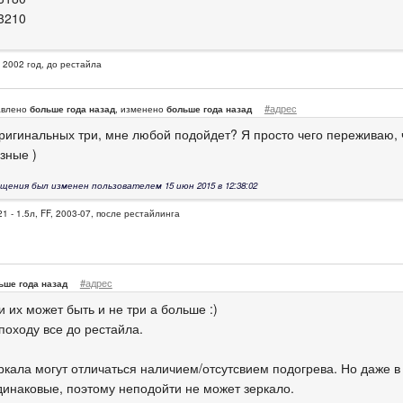
3210
, 2002 год, до рестайла
#адрес
авлено
больше года назад
, изменено
больше года назад
оригинальных три, мне любой подойдет? Я просто чего переживаю, ч
азные )
щения был изменен пользователем 15 июн 2015 в 12:38:02
1 - 1.5л, FF, 2003-07, после рестайлинга
#адрес
ьше года назад
и их может быть и не три а больше :)
походу все до рестайла.
ркала могут отличаться наличием/отсутсвием подогрева. Но даже 
динаковые, поэтому неподойти не может зеркало.