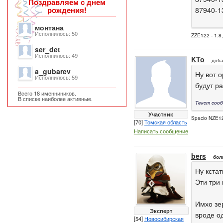
Поздравляем с днем
рождения!
87940-1
монтана
Исполнилось: 50
ZZE122 - 1.8
ser_det
Исполнилось: 49
KTo
доб
a_gubarev
Ну вот 
Исполнилось: 59
будут р
Всего 18 именниников.
В списке наиболее активные.
Текст сооб
Участник
Spacio NZE12
[70]
Томская область
Написать сообщение
bers
бол
Ну кстат
Эти три 
Имхо зе
Эксперт
вроде о
[54]
Новосибирская