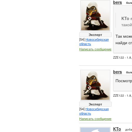
bers
бол
KTo 
такой
Эксперт
Так може
[54]
Новосибирская
найди сп
область
Написать сообщение
ZZE122 - 1.8
bers
бол
Посмотр
ZZE122 - 1.8
Эксперт
[54]
Новосибирская
область
Написать сообщение
KTo
доб