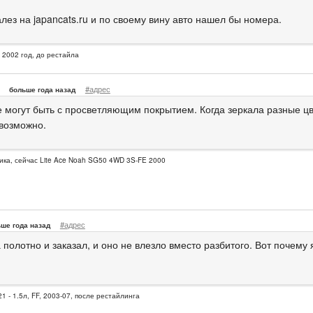
лез на japancats.ru и по своему вину авто нашел бы номера.
, 2002 год, до рестайла
#адрес
больше года назад
 могут быть с просветляющим покрытием. Когда зеркала разные цв
евозможно.
ика, сейчас Lite Ace Noah SG50 4WD 3S-FE 2000
#адрес
ше года назад
 полотно и заказал, и оно не влезло вместо разбитого. Вот почему
1 - 1.5л, FF, 2003-07, после рестайлинга