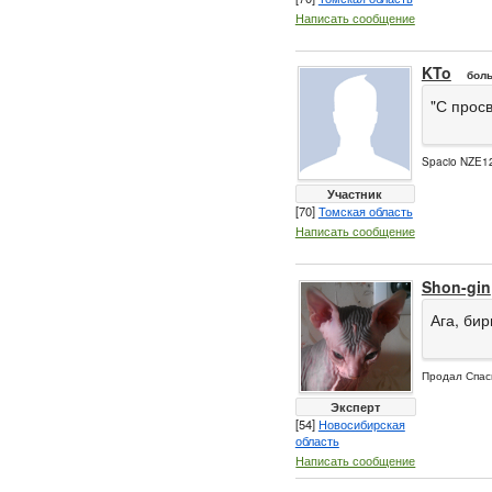
Написать сообщение
KTo
боль
"С прос
Spacio NZE12
Участник
[70]
Томская область
Написать сообщение
Shon-gin
Ага, би
Продал Спас
Эксперт
[54]
Новосибирская
область
Написать сообщение