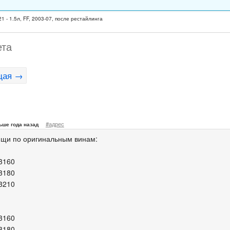
1 - 1.5л, FF, 2003-07, после рестайлинга
ета
щая →
#адрес
ьше года назад
ищи по оригинальным винам:
3160
3180
3210
3160
3180