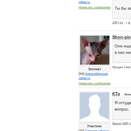
область
Написать сообщение
Ты бы за
ZZE122 - 1.8
Shon-gin
Они еще
в них н
Продал Спас
Эксперт
[54]
Новосибирская
область
Написать сообщение
KTo
боль
Я оттуда
вопрос.
Spacio NZE12
Участник
[70]
Томская область