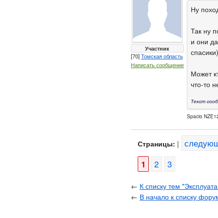
Ну похо
Так ну п
и они д
Участник
спасики
[70]
Томская область
Написать сообщение
Может кт
что-то 
Текст сооб
Spacio NZE12
следую
Страницы:
|
1
2
3
←
К списку тем "Эксплуат
←
В начало к списку фору