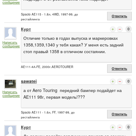
сообщение
Spacio AE115 - 1.8л, 4WD, 1997-99, до
Ответить
рестайлинга
Курт
0
Отличие только в годах выпуска и маркеровках
Написать
1358,1359,1340 у тебя какая? У меня есть задний
сообщение
стоп правый 1358 в отличном состаянии.
AE111-4А-FE, 2000г.AEROTOURER
Ответить
sawatei
0
а от Aero Touring передний бампер подайдет на
Написать
сообщение
AE111 98г, первая модель!???
Spacio AE111 - 1.6л, FF, 1997-99, до
Ответить
рестайлинга
Курт
0
Да,должен подойти,вот туманки придеться самому