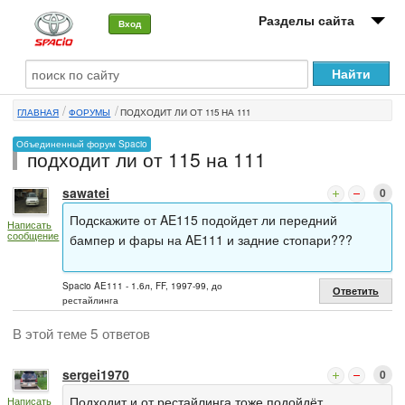
Разделы сайта
Вход
О машине
ГЛАВНАЯ
ФОРУМЫ
ПОДХОДИТ ЛИ ОТ 115 НА 111
Автоклуб
Объединенный форум Spacio
подходит ли от 115 на 111
Форумы
sawatei
0
Сервисы и услуги
Подскажите от AE115 подойдет ли передний
Написать
сообщение
Новости
бампер и фары на AE111 и задние стопари???
Spacio AE111 - 1.6л, FF, 1997-99, до
Ответить
рестайлинга
В этой теме 5 ответов
sergei1970
0
Подходит и от рестайлинга тоже подойдёт
Написать