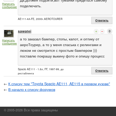
Написать
поделючать.
сообщение
AE111-4А-FE, 2000г.AEROTOURER
Ответить
sawatei
0
а то заказал бампер, стопы, капот, и оптику от
Написать
сообщение
аероТоурер, а то у меня спаська с релингами и
люком не смотрится с простым бампером )))
поставлю покрашу выкину фото и опишу процесс
Spacio AE111 - 1.6л, FF, 1997-99, до
Ответить
рестайлинга
←
К списку тем "Toyota Spacio AE111, AE115 в первом кузове"
←
В начало к списку форумов
© 2005-2026 Все права защищены