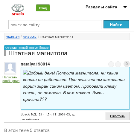
Разделы сайта
Вход
О машине
ГЛАВНАЯ
ФОРУМЫ
ШТАТНАЯ МАГНИТОЛА
Автоклуб
Объединенный форум Spacio
Штатная магнитола
Форумы
natalya198014
0
Сервисы и услуги
Добрый день! Потухла магнитола, ни какие
Написать
Новости
кнопки не работают. При включенном зажигании
сообщение
горит экран синим цветом. Пробовали клему
снять, не помогло. В чем может быть
причина???
Spacio NZE121 - 1.5л, FF, 2001-03, до
Ответить
рестайлинга
В этой теме 5 ответов