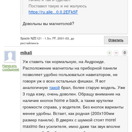
Поставил такую и не жалуюсь
https://ru.alie...0.0.2EFk5F
Довольны вы магнитолой?
Spacio NZE121 - 1.5л, FF, 2001-03, до
Ответить
рестайлинга
mikali
0
Уж ставить так нормальную, на Андроиде.
Написать
Расположение магнитолы на приборной панели
сообщение
позволяет удобно пользоваться навигатором, не
говоря уж о всех остальных фишках. Я вот
аналогичную
такой
брал, более старую модель. Уже
3 года езжу, очень доволен. Обращу внимание на
наличие кнопок home и back, а также крутилки
громкости справа, у водителя. Без кнопок варианты
менее удобны. Встает, как родная (200x100мм
размер панели). В дверях с шумкой стоят morel
maximo без усилителя, имхо даже так звук вполне