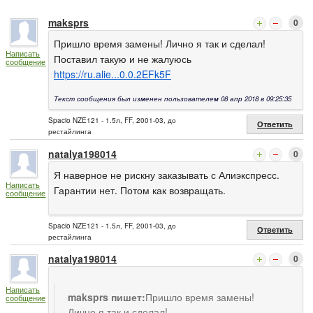
maksprs
0
Пришло время замены! Лично я так и сделал!
Написать
Поставил такую и не жалуюсь
сообщение
https://ru.alie...0.0.2EFk5F
Текст сообщения был изменен пользователем 08 апр 2018 в 09:25:35
Spacio NZE121 - 1.5л, FF, 2001-03, до
Ответить
рестайлинга
natalya198014
0
Я наверное не рискну заказывать с Алиэкспресс.
Написать
Гарантии нет. Потом как возвращать.
сообщение
Spacio NZE121 - 1.5л, FF, 2001-03, до
Ответить
рестайлинга
natalya198014
0
Написать
maksprs пишет:
Пришло время замены!
сообщение
Лично я так и сделал!