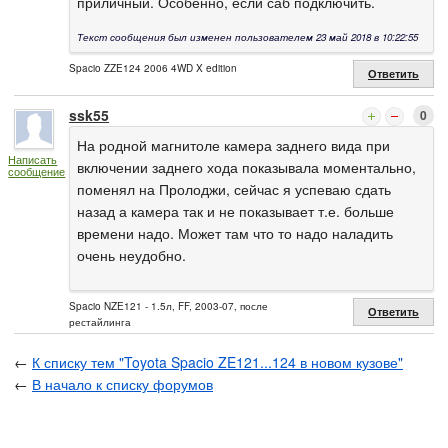
приличный. Особенно, если саб подключить.
Текст сообщения был изменен пользователем 23 май 2018 в 10:22:55
Spacio ZZE124 2006 4WD X edition
Ответить
ssk55
0
На родной магнитоле камера заднего вида при
Написать
включении заднего хода показывала моментально,
сообщение
поменял на Пролоджи, сейчас я успеваю сдать
назад а камера так и не показывает т.е. больше
времени надо. Может там что то надо наладить
очень неудобно.
Spacio NZE121 - 1.5л, FF, 2003-07, после
Ответить
рестайлинга
←
К списку тем "Toyota Spacio ZE121...124 в новом кузове"
←
В начало к списку форумов