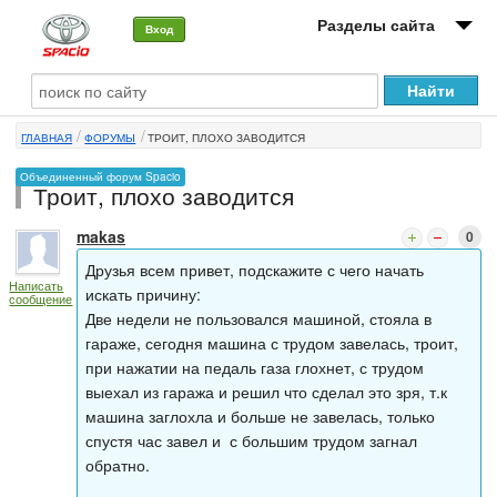
Разделы сайта
Вход
О машине
ГЛАВНАЯ
ФОРУМЫ
ТРОИТ, ПЛОХО ЗАВОДИТСЯ
Автоклуб
Объединенный форум Spacio
Троит, плохо заводится
Форумы
makas
0
Сервисы и услуги
Друзья всем привет, подскажите с чего начать
Написать
Новости
искать причину:
сообщение
Две недели не пользовался машиной, стояла в
гараже, сегодня машина с трудом завелась, троит,
при нажатии на педаль газа глохнет, с трудом
выехал из гаража и решил что сделал это зря, т.к
машина заглохла и больше не завелась, только
спустя час завел и с большим трудом загнал
обратно.