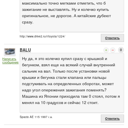
максимально точно метками отметить, что б
зажигание не выставлять. Ну и колечко купить
оригинальное, не дорогое. А китайские дубеют
сразу.
http://www.drive2.ru/r/toyota/1224/
Ответить
BALU
0
Ну да, я это колечко купил сразу с крышкой и
Написать
сообщение
бегунком, взял еще на всякий случай внутренний
сальник на вал. Только после установки новой
крышки и бегунка стали клапана или пальцы
подстукивать на определенных оборотах, может
надо угол опережения зажигания поменять?
Машина из Японии приходила там 0 стоял, потом я
менял на 10 градусов и сейчас 12 стоит.
Spacio AE 115 1997 г.в.
Ответить