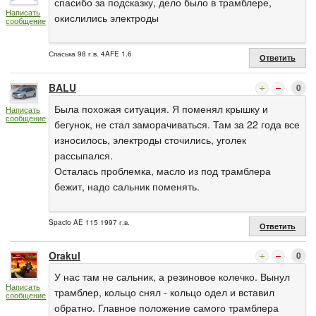
спасибо за подсказку, дело было в трамблере,
Написать
окислились электроды
сообщение
Спаська 98 г.в. 4AFE 1.6
Ответить
BALU
0
Была похожая ситуация. Я поменял крышку и
Написать
сообщение
бегунок, не стал заморачиваться. Там за 22 года все
износилось, электроды сточились, уголек
рассыпался.
Осталась проблемка, масло из под трамблера
бежит, надо сальник поменять.
Spacio AE 115 1997 г.в.
Ответить
Orakul
0
У нас там не сальник, а резиновое колечко. Вынул
Написать
трамблер, кольцо снял - кольцо одел и вставил
сообщение
обратно. Главное положение самого трамблера