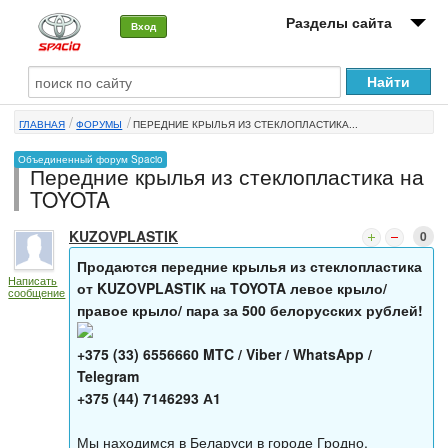
Разделы сайта
Вход
О машине
ГЛАВНАЯ
ФОРУМЫ
ПЕРЕДНИЕ КРЫЛЬЯ ИЗ СТЕКЛОПЛАСТИКА...
Автоклуб
Объединенный форум Spacio
Передние крылья из стеклопластика на
Форумы
TOYOTA
Сервисы и услуги
KUZOVPLASTIK
0
Новости
Продаются передние крылья из стеклопластика
Написать
от KUZOVPLASTIK на TOYOTA левое крыло/
сообщение
правое крыло/ пара за 500 белорусских рублей!
+375 (33) 6556660 MTC / Viber / WhatsApp /
Telegram
+375 (44) 7146293 А1
Мы находимся в Беларуси в городе Гродно.