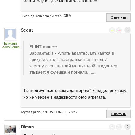
магнитолу и...две магнитолы в авто!!!
...мля, да Хондаводом стал...CR-V...
Ответить
Scout
0
Написать
FLINT пишет:
сообщение
Варианты: 1 - купить адаптер. Втыкается в
прикуриватель, настраивается на одну
частоту с со штатной магнитолой, в адаптер
втыкается флешка и погнали. .....
Ты пользуешся таким адаптером? Я видел рекламу,
но не уверен в надежности сего агрегата.
Toyota Spacio, ZZE122, 1.8л, FF, 2001г.
Ответить
Dimon
0