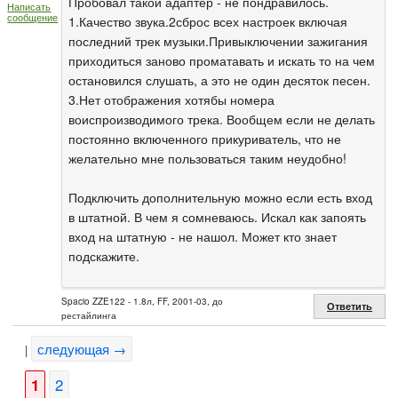
Пробовал такой адаптер - не пондравилось.
Написать
сообщение
1.Качество звука.2сброс всех настроек включая
последний трек музыки.Привыключении зажигания
приходиться заново проматавать и искать то на чем
остановился слушать, а это не один десяток песен.
3.Нет отображения хотябы номера
воиспроизводимого трека. Вообщем если не делать
постоянно включенного прикуриватель, что не
желательно мне пользоваться таким неудобно!
Подключить дополнительную можно если есть вход
в штатной. В чем я сомневаюсь. Искал как запоять
вход на штатную - не нашол. Может кто знает
подскажите.
Spacio ZZE122 - 1.8л, FF, 2001-03, до
Ответить
рестайлинга
следующая →
|
1
2