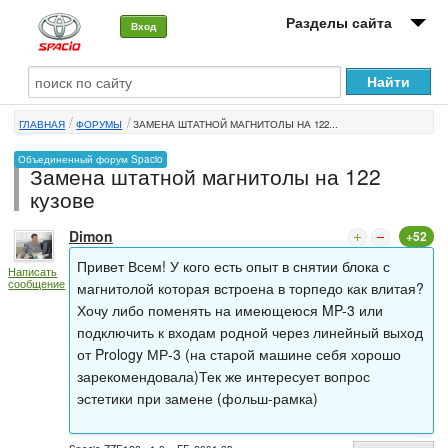
Разделы сайта
Вход
О машине
ГЛАВНАЯ
ФОРУМЫ
ЗАМЕНА ШТАТНОЙ МАГНИТОЛЫ НА 122...
Автоклуб
Объединенный форум Spacio
Замена штатной магнитолы на 122
Форумы
кузове
Сервисы и услуги
Dimon
+52
Новости
Привет Всем! У кого есть опыт в снятии блока с
Написать
сообщение
магнитолой которая встроена в торпедо как влитая?
Хочу либо поменять на имеющеюся MP-3 или
подключить к входам родной через линейный выход
от Prology МР-3 (на старой машине себя хорошо
зарекомендовала)Тек же интересует вопрос
эстетики при замене (фольш-рамка)