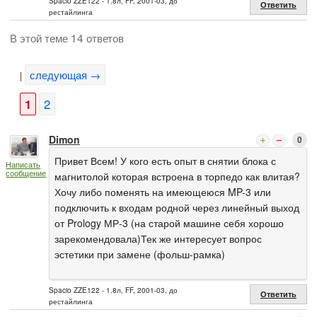
Spacio ZZE122 - 1.8л, FF, 2001-03, до
Ответить
рестайлинга
В этой теме 14 ответов
следующая →
|
1
2
Dimon
0
Привет Всем! У кого есть опыт в снятии блока с
Написать
сообщение
магнитолой которая встроена в торпедо как влитая?
Хочу либо поменять на имеющеюся MP-3 или
подключить к входам родной через линейный выход
от Prology МР-3 (на старой машине себя хорошо
зарекомендовала)Тек же интересует вопрос
эстетики при замене (фольш-рамка)
Spacio ZZE122 - 1.8л, FF, 2001-03, до
Ответить
рестайлинга