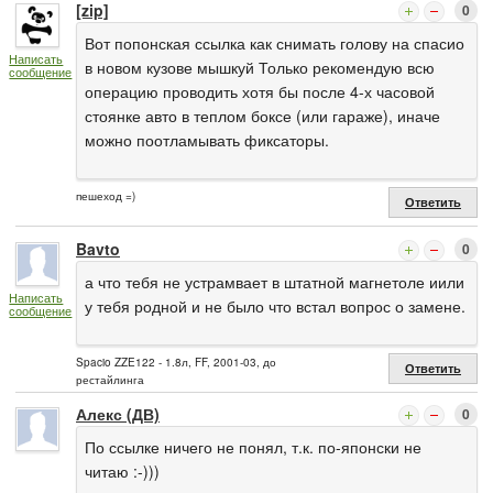
[zip]
0
Вот попонская ссылка как снимать голову на спасио
Написать
в новом кузове мышкуй Только рекомендую всю
сообщение
операцию проводить хотя бы после 4-х часовой
стоянке авто в теплом боксе (или гараже), иначе
можно поотламывать фиксаторы.
пешеход =)
Ответить
Bavto
0
а что тебя не устрамвает в штатной магнетоле иили
Написать
у тебя родной и не было что встал вопрос о замене.
сообщение
Spacio ZZE122 - 1.8л, FF, 2001-03, до
Ответить
рестайлинга
Алекс (ДВ)
0
По ссылке ничего не понял, т.к. по-японски не
читаю :-)))