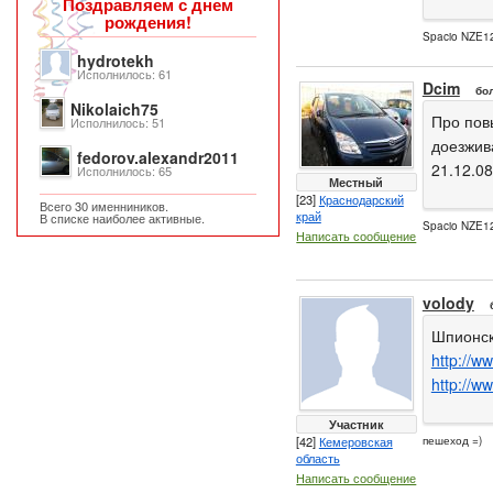
Поздравляем с днем
рождения!
Spacio NZE12
hydrotekh
Исполнилось: 61
Dcim
бо
Nikolaich75
Про пов
Исполнилось: 51
доезжива
fedorov.alexandr2011
21.12.0
Исполнилось: 65
Местный
[23]
Краснодарский
Всего 30 именниников.
край
В списке наиболее активные.
Spacio NZE12
Написать сообщение
volody
Шпионск
http://ww
http://ww
Участник
[42]
Кемеровская
пешеход =)
область
Написать сообщение