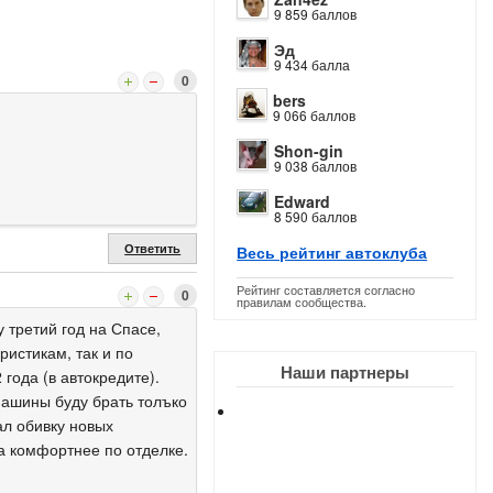
9 859 баллов
Эд
9 434 балла
0
bers
9 066 баллов
Shon-gin
9 038 баллов
Edward
8 590 баллов
Ответить
Весь рейтинг автоклуба
Рейтинг составляется согласно
0
правилам сообщества.
 третий год на Спасе,
ристикам, так и по
Наши партнеры
 года (в автокредите).
машины буду брать толъко
ал обивку новых
да комфортнее по отделке.