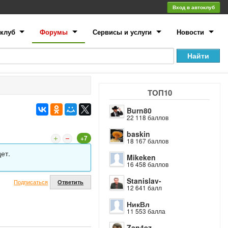
Вход в автоклуб
клуб
Форумы
Сервисы и услуги
Новости
ТОП10
Burn80
22 118 баллов
baskin
+7
18 167 баллов
ет.
Mikeken
16 458 баллов
Stanislav-
Подписаться
Ответить
12 641 балл
НикВл
11 553 балла
Zan4ez