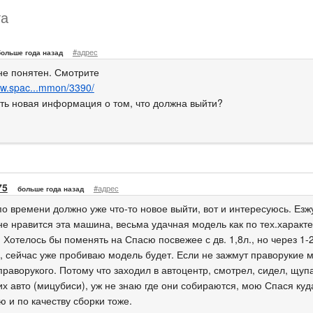
та
#адрес
больше года назад
не понятен. Смотрите
ww.spac...mmon/3390/
сть новая информация о том, что должна выйти?
75
#адрес
больше года назад
о времени должно уже что-то новое выйти, вот и интересуюсь. Езжу
е нравится эта машина, весьма удачная модель как по тех.характе
 Хотелось бы поменять на Спасю посвежее с дв. 1,8л., но через 1-2
, сейчас уже пробиваю модель будет. Если не зажмут праворукие 
праворукого. Потому что заходил в автоцентр, смотрел, сидел, щуп
их авто (мицубиси), уж не знаю где они собираются, мою Спася ку
 и по качеству сборки тоже.