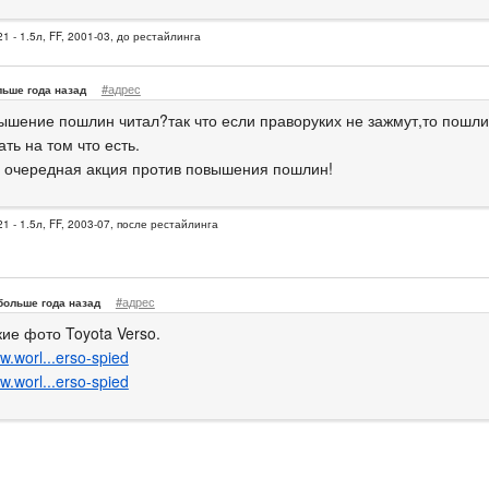
1 - 1.5л, FF, 2001-03, до рестайлинга
#адрес
льше года назад
ышение пошлин читал?так что если праворуких не зажмут,то пошл
ть на том что есть.
8 очередная акция против повышения пошлин!
1 - 1.5л, FF, 2003-07, после рестайлинга
#адрес
больше года назад
ие фото Toyota Verso.
w.worl...erso-spied
w.worl...erso-spied