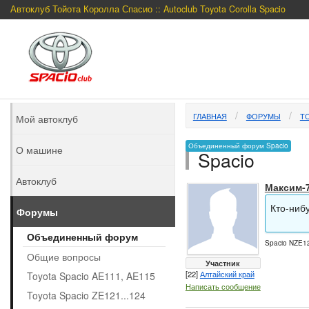
Автоклуб Тойота Королла Спасио :: Autoclub Toyota Corolla Spacio
ГЛАВНАЯ
ФОРУМЫ
TO
Мой автоклуб
Объединенный форум Spacio
О машине
Spacio
Автоклуб
Максим-
Кто-ниб
Форумы
Объединенный форум
Spacio NZE12
Общие вопросы
Участник
[22]
Алтайский край
Toyota Spacio AE111, AE115
Написать сообщение
Toyota Spacio ZE121...124