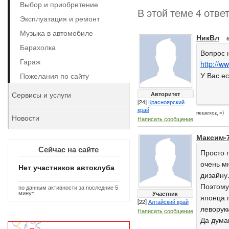
Выбор и приобретение
В этой теме 4 отве
Эксплуатация и ремонт
Музыка в автомобиле
НикВл
Барахолка
Вопрос 
Гараж
http://w
У Вас е
Пожелания по сайту
Сервисы и услуги
Авторитет
[24]
Красноярский
край
пешеход =)
Новости
Написать сообщение
Максим-
Сейчас на сайте
Просто п
очень мн
Нет участников автоклуба
дизайну.
Поэтому
по данным активности за последние 5
минут.
Участник
японца 
[22]
Алтайский край
леворук
Написать сообщение
Да думаю