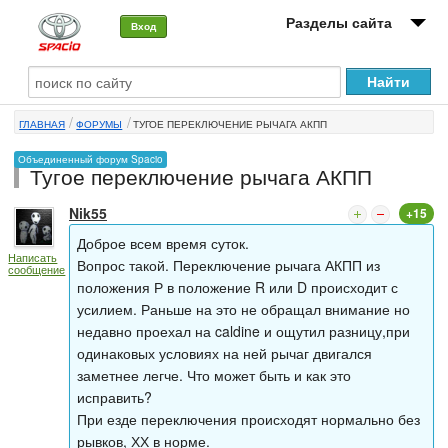
Разделы сайта
Вход
О машине
ГЛАВНАЯ
ФОРУМЫ
ТУГОЕ ПЕРЕКЛЮЧЕНИЕ РЫЧАГА АКПП
Автоклуб
Объединенный форум Spacio
Тугое переключение рычага АКПП
Форумы
Nik55
+15
Сервисы и услуги
Доброе всем время суток.
Написать
Новости
Вопрос такой. Переключение рычага АКПП из
сообщение
положения Р в положение R или D происходит с
усилием. Раньше на это не обращал внимание но
недавно проехал на caldine и ощутил разницу,при
одинаковых условиях на ней рычаг двигался
заметнее легче. Что может быть и как это
исправить?
При езде переключения происходят нормально без
рывков, ХХ в норме.