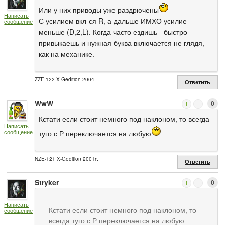
Или у них приводы уже раздрючены
Написать
С усилием вкл-ся R, а дальше ИМХО усилие
сообщение
меньше (D,2,L). Когда часто ездишь - быстро
привыкаешь и нужная буква включается не глядя,
как на механике.
ZZE 122 X-Gedition 2004
Ответить
WwW
0
Кстати если стоит немного под наклоном, то всегда
Написать
сообщение
туго с Р переключается на любую
NZE-121 X-Gedition 2001г.
Ответить
Stryker
0
Написать
Кстати если стоит немного под наклоном, то
сообщение
всегда туго с Р переключается на любую