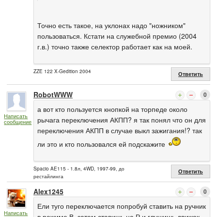
Точно есть такое, на уклонах надо "ножником"
пользоваться. Кстати на служебной премио (2004
г.в.) точно также селектор работает как на моей.
ZZE 122 X-Gedition 2004
Ответить
RobotWWW
0
а вот кто пользуется кнопкой на торпеде около
Написать
рычага переключения АКПП? я так понял что он для
сообщение
переключения АКПП в случае выкл зажигания!? так
ли это и кто пользовался ей подскажите
Spacio AE115 - 1.8л, 4WD, 1997-99, до
Ответить
рестайлинга
Alex1245
0
Ели туго переключается попробуй ставить на ручник
Написать
в режиме В, затем ставишь на Р и глушишь движок