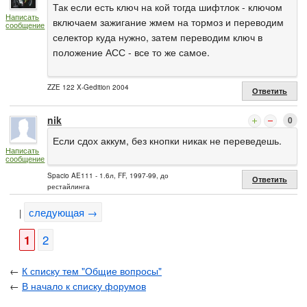
Так если есть ключ на кой тогда шифтлок - ключом
Написать
включаем зажигание жмем на тормоз и переводим
сообщение
селектор куда нужно, затем переводим ключ в
положение АСС - все то же самое.
ZZE 122 X-Gedition 2004
Ответить
nik
0
Если сдох аккум, без кнопки никак не переведешь.
Написать
сообщение
Spacio AE111 - 1.6л, FF, 1997-99, до
Ответить
рестайлинга
следующая →
|
1
2
←
К списку тем "Общие вопросы"
←
В начало к списку форумов