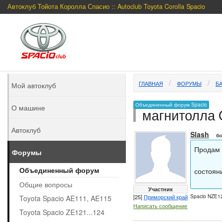
Автоклуб Тойота Королла Спасио :: Autoclub Toyota Corolla Spacio
ГЛАВНАЯ
ФОРУМЫ
Б
Мой автоклуб
Объединенный форум Spacio
О машине
магнитолла 
Автоклуб
Slash
бо
Продам 
Форумы
Объединенный форум
состоян
Общие вопросы
Участник
[25]
Приморский край
Spacio NZE12
Toyota Spacio AE111, AE115
Написать сообщение
Toyota Spacio ZE121...124