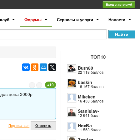
Вход в автоклуб
клуб
Форумы
Сервисы и услуги
Новости
ТОП10
Burn80
.
22 118 баллов
baskin
+19
18 167 баллов
одов цена 3000р
Mikeken
16 458 баллов
Stanislav-
12 641 балл
НикВл
Подписаться
Ответить
11 553 балла
Zan4ez