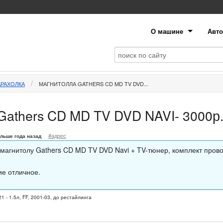
О машине
Авто
АРАХОЛКА
МАГНИТОЛЛА GATHERS CD MD TV DVD...
Gathers CD MD TV DVD NAVI- 3000р
#адрес
льше года назад
магнитолу Gathers CD MD TV DVD Navi + TV-тюнер, комплект пров
ие отличное.
1 - 1.5л, FF, 2001-03, до рестайлинга