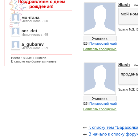
Поздравляем с днем
Slash
рождения!
бо
мой ном
монтана
Исполнилось: 50
Spacio NZE12
ser_det
Исполнилось: 49
Участник
[25]
Приморский край
a_gubarev
Исполнилось: 59
Написать сообщение
Всего 18 именниников.
В списке наиболее активные.
Slash
бо
продана
Spacio NZE12
Участник
[25]
Приморский край
Написать сообщение
←
К списку тем "Барахолка
←
В начало к списку фору