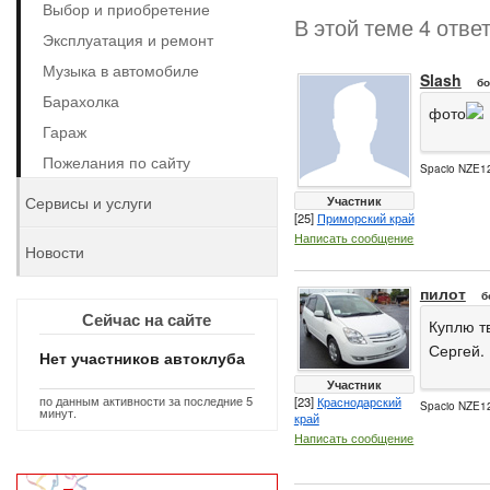
Выбор и приобретение
В этой теме 4 отве
Эксплуатация и ремонт
Музыка в автомобиле
Slash
бо
Барахолка
фото
Гараж
Пожелания по сайту
Spacio NZE12
Сервисы и услуги
Участник
[25]
Приморский край
Написать сообщение
Новости
пилот
б
Сейчас на сайте
Куплю т
Сергей.
Нет участников автоклуба
Участник
по данным активности за последние 5
[23]
Краснодарский
Spacio NZE12
минут.
край
Написать сообщение