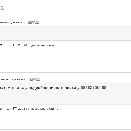
та
#адрес
льше года назад
1 - 1.5л, FF, 2001-03, до рестайлинга
#адрес
ольше года назад
вою магнитолу подробности по телефону 89183736889.
1 - 1.5л, FF, 2003-07, после рестайлинга