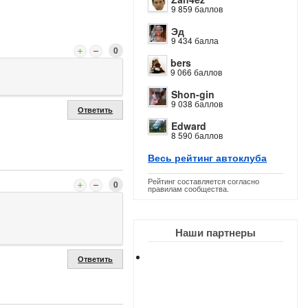
9 859 баллов
Эд
9 434 балла
0
bers
9 066 баллов
Shon-gin
9 038 баллов
Ответить
Edward
8 590 баллов
Весь рейтинг автоклуба
Рейтинг составляется согласно
0
правилам сообщества.
Наши партнеры
Ответить