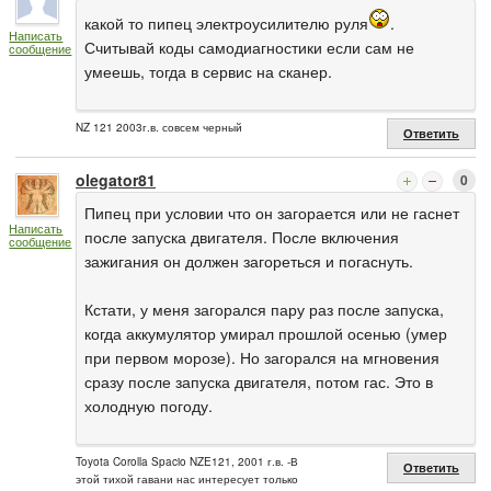
какой то пипец электроусилителю руля
.
Написать
Считывай коды самодиагностики если сам не
сообщение
умеешь, тогда в сервис на сканер.
NZ 121 2003г.в. совсем черный
Ответить
olegator81
0
Пипец при условии что он загорается или не гаснет
Написать
после запуска двигателя. После включения
сообщение
зажигания он должен загореться и погаснуть.
Кстати, у меня загорался пару раз после запуска,
когда аккумулятор умирал прошлой осенью (умер
при первом морозе). Но загорался на мгновения
сразу после запуска двигателя, потом гас. Это в
холодную погоду.
Toyota Corolla Spacio NZE121, 2001 г.в. -В
Ответить
этой тихой гавани нас интересует только