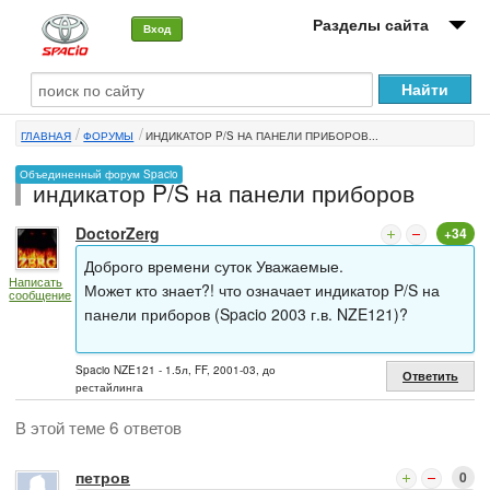
Разделы сайта
Вход
О машине
ГЛАВНАЯ
ФОРУМЫ
ИНДИКАТОР P/S НА ПАНЕЛИ ПРИБОРОВ...
Автоклуб
Объединенный форум Spacio
индикатор P/S на панели приборов
Форумы
DoctorZerg
+34
Сервисы и услуги
Доброго времени суток Уважаемые.
Написать
Новости
Может кто знает?! что означает индикатор P/S на
сообщение
панели приборов (Spacio 2003 г.в. NZE121)?
Spacio NZE121 - 1.5л, FF, 2001-03, до
Ответить
рестайлинга
В этой теме 6 ответов
петров
0