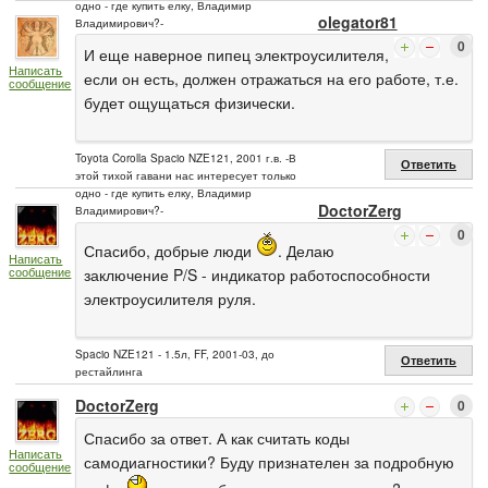
одно - где купить елку, Владимир
olegator81
Владимирович?-
0
И еще наверное пипец электроусилителя,
Написать
если он есть, должен отражаться на его работе, т.е.
сообщение
будет ощущаться физически.
Toyota Corolla Spacio NZE121, 2001 г.в. -В
Ответить
этой тихой гавани нас интересует только
одно - где купить елку, Владимир
DoctorZerg
Владимирович?-
0
Спасибо, добрые люди
. Делаю
Написать
сообщение
заключение P/S - индикатор работоспособности
электроусилителя руля.
Spacio NZE121 - 1.5л, FF, 2001-03, до
Ответить
рестайлинга
DoctorZerg
0
Спасибо за ответ. А как считать коды
Написать
самодиагностики? Буду признателен за подробную
сообщение