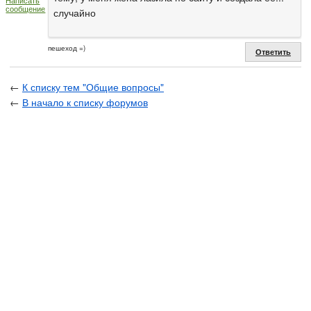
Написать
сообщение
случайно
пешеход =)
Ответить
←
К списку тем "Общие вопросы"
←
В начало к списку форумов