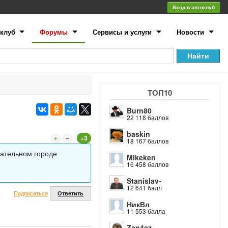
Вход в автоклуб
клуб
Форумы
Сервисы и услуги
Новости
ТОП10
Burn80
22 118 баллов
baskin
+3
18 167 баллов
чательном городе
Mikeken
16 458 баллов
Stanislav-
12 641 балл
Подписаться
Ответить
НикВл
11 553 балла
Zan4ez