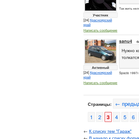
Так жить нел
Участник
[24]
Красноярский
край
Написать сообщение
sanu4
б
Нужно к
толкатся
Активный
[24]
Красноярский
Spacio 1997г
край
Написать сообщение
← преды
Страницы:
1
2
3
4
5
6
←
К списку тем "Гараж"
←
В начало к списку фору