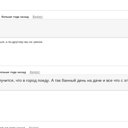
#адрес
больше года назад
ьзя, а по-другому мы не умеем
#адрес
больше года назад
учится, что в город поеду. А так банный день на даче и все что с э
#адрес
ольше года назад