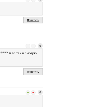
Ответить
0
????? А то так я смотрю
Ответить
0