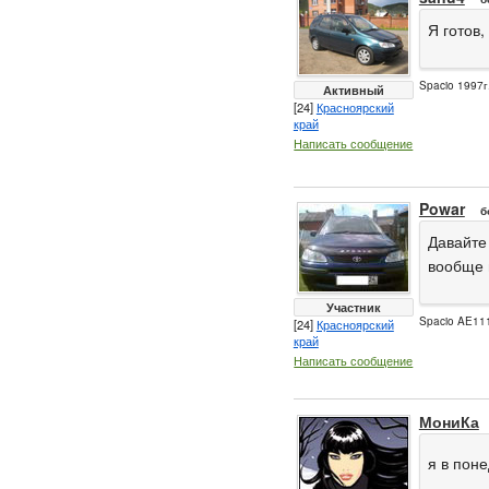
Я готов,
Spacio 1997г
Активный
[24]
Красноярский
край
Написать сообщение
Powar
б
Давайте 
вообще н
Участник
Spacio AE111
[24]
Красноярский
край
Написать сообщение
МониКа
я в пон