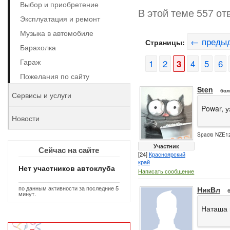
Выбор и приобретение
В этой теме 557 от
Эксплуатация и ремонт
Музыка в автомобиле
← преды
Страницы:
Барахолка
Гараж
1
2
3
4
5
6
Пожелания по сайту
Sten
бол
Сервисы и услуги
Powar, у
Новости
Spacio NZE12
Участник
Сейчас на сайте
[24]
Красноярский
край
Нет участников автоклуба
Написать сообщение
по данным активности за последние 5
НикВл
минут.
Наташа 