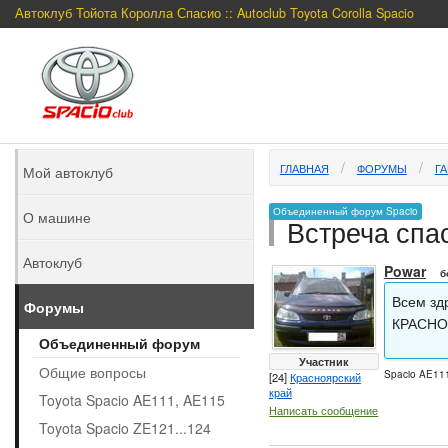
Автоклуб Тойота Королла Спасио :: Autoclub Toyota Corolla Spacio
ГЛАВНАЯ
ФОРУМЫ
Г
Мой автоклуб
Объединенный форум Spacio
О машине
Встреча спас
Автоклуб
Powar
б
Всем зд
Форумы
КРАСНОЯ
Объединенный форум
Участник
Общие вопросы
Spacio AE111
[24]
Красноярский
край
Toyota Spacio AE111, AE115
Написать сообщение
Toyota Spacio ZE121...124