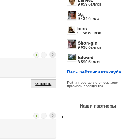
9 859 баллов
Эд
9 434 балла
bers
9 066 баллов
Shon-gin
9 038 баллов
0
Edward
8 590 баллов
Весь рейтинг автоклуба
Рейтинг составляется согласно
Ответить
правилам сообщества.
Наши партнеры
0