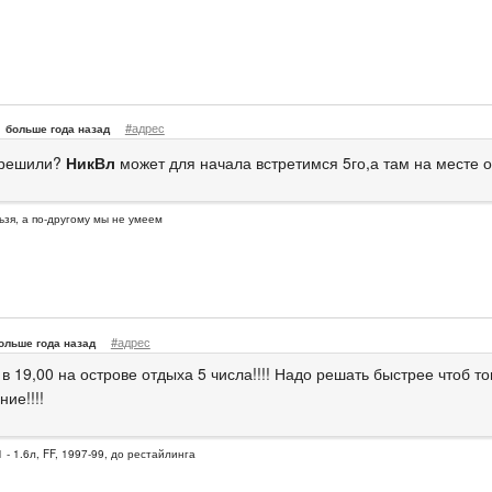
#адрес
больше года назад
 решили?
НикВл
может для начала встретимся 5го,а там на месте 
ьзя, а по-другому мы не умеем
#адрес
ольше года назад
в 19,00 на острове отдыха 5 числа!!!! Надо решать быстрее чтоб 
ие!!!!
 - 1.6л, FF, 1997-99, до рестайлинга