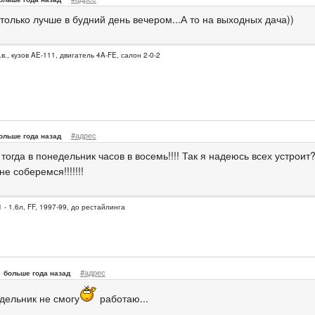
 только лучше в будний день вечером...А то на выходных дача))
.в., кузов AE-111, двигатель 4A-FE, салон 2-0-2
#адрес
ольше года назад
тогда в понедельник часов в восемь!!!! Так я надеюсь всех устроит
е соберемся!!!!!!!
 - 1.6л, FF, 1997-99, до рестайлинга
#адрес
больше года назад
едельник не смогу
работаю...