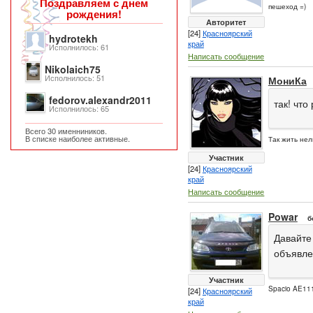
Поздравляем с днем
пешеход =)
рождения!
Авторитет
[24]
Красноярский
hydrotekh
край
Исполнилось: 61
Написать сообщение
Nikolaich75
Исполнилось: 51
МониКа
fedorov.alexandr2011
так! что
Исполнилось: 65
Всего 30 именниников.
В списке наиболее активные.
Так жить нел
Участник
[24]
Красноярский
край
Написать сообщение
Powar
б
Давайте 
объявлен
Участник
Spacio AE111
[24]
Красноярский
край