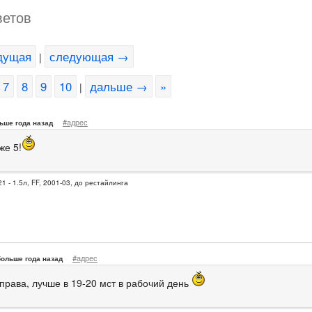
ветов
дущая
следующая →
|
7
8
9
10
дальше →
»
|
#адрес
ьше года назад
же 5!
1 - 1.5л, FF, 2001-03, до рестайлинга
#адрес
больше года назад
права, лучше в 19-20 мст в рабочий день