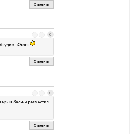
Ответить
0
обсудим чОкаво
Ответить
0
товарищ баскин разместил
Ответить