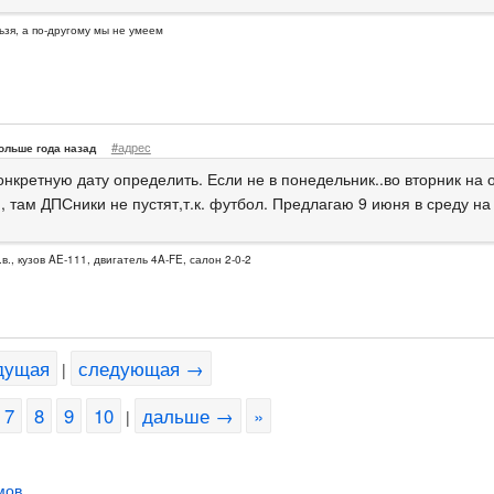
ьзя, а по-другому мы не умеем
#адрес
ольше года назад
онкретную дату определить. Если не в понедельник..во вторник на 
, там ДПСники не пустят,т.к. футбол. Предлагаю 9 июня в среду на
.в., кузов AE-111, двигатель 4A-FE, салон 2-0-2
дущая
следующая →
|
7
8
9
10
дальше →
»
|
мов