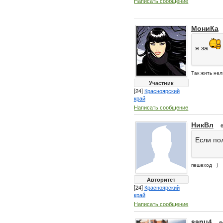
Написать сообщение
МониКа
я за
Так жить нел
Участник
[24]
Красноярский
край
Написать сообщение
НикВл
Если пол
пешеход =)
Авторитет
[24]
Красноярский
край
Написать сообщение
sanu4
б