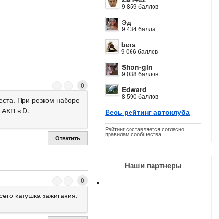
9 859 баллов
Эд
9 434 балла
bers
9 066 баллов
Shon-gin
9 038 баллов
0
Edward
8 590 баллов
еста. При резком наборе
 АКП в D.
Весь рейтинг автоклуба
Рейтинг составляется согласно
правилам сообщества.
Ответить
Наши партнеры
0
сего катушка зажигания.