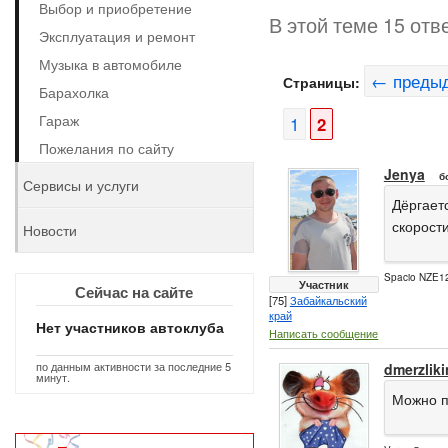
Выбор и приобретение
В этой теме 15 отв
Эксплуатация и ремонт
Музыка в автомобиле
← преды
Страницы:
Барахолка
Гараж
1
2
Пожелания по сайту
Jenya
б
Сервисы и услуги
Дёргает
скорости
Новости
Spacio NZE12
Участник
Сейчас на сайте
[75]
Забайкальский
край
Нет участников автоклуба
Написать сообщение
по данным активности за последние 5
dmerzliki
минут.
Можно п