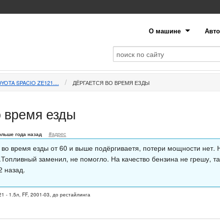
О машине
Авто
YOTA SPACIO ZE121....
ДЁРГАЕТСЯ ВО ВРЕМЯ ЕЗДЫ
о время езды
#адрес
ольше года назад
во время езды от 60 и выше подёргиваетя, потери мощности нет. 
.Топливный заменил, не помогло. На качество бензина не грешу, та
2 назад.
1 - 1.5л, FF, 2001-03, до рестайлинга