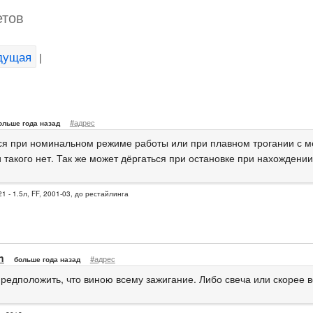
етов
дущая
|
#адрес
ольше года назад
ся при номинальном режиме работы или при плавном трогании с м
 такого нет. Так же может дёргаться при остановке при нахождении
1 - 1.5л, FF, 2001-03, до рестайлинга
n
#адрес
больше года назад
редположить, что виною всему зажигание. Либо свеча или скорее в