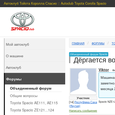
Автоклуб Тойота Королла Спасио :: Autoclub Toyota Corolla Spacio
ГЛАВНАЯ
ФОРУМЫ
TO
Мой автоклуб
Объединенный форум Spacio
О машине
Дёргается в
Автоклуб
Viktor
б
Машина 
Форумы
заметно
Объединенный форум
месяца 
Общие вопросы
Участник
[14]
Республика Саха
Spacio NZE12
Toyota Spacio AE111, AE115
(Якутия)
Toyota Spacio ZE121...124
Написать сообщение