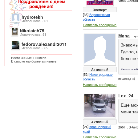
Поздравляем с днем
Verso-Элеган
рождения!
Эксперт
[36]
Воронежская
hydrotekh
область
Исполнилось: 61
Написать сообщение
Nikolaich75
Исполнилось: 51
Мара
до
fedorov.alexandr2011
Знакомый
Исполнилось: 65
Где-то, 
Всего 30 именниников.
больше 
В списке наиболее активные.
Активный
Текст сооб
[52]
Нижегородская
область
пешеход =)
Написать сообщение
Lex_24
Ещё мож
меня та
Активный
[24]
Красноярский
2001г. S-Aero
край
Написать сообщение