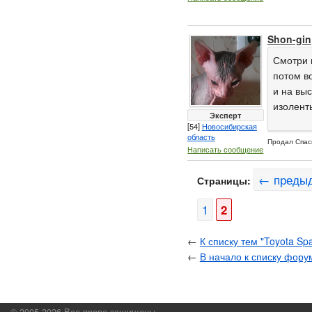
Shon-gin
Смотри 
потом в
и на выс
изолент
Эксперт
[54]
Новосибирская
область
Продал Спас
Написать сообщение
← преды
Страницы:
1
2
←
К списку тем "Toyota Sp
←
В начало к списку фору