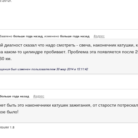
с-2012г.
#адрес
бавлено
больше года назад
, изменено
больше года назад
 диагност сказал что надо смотреть - свеча, наконечник катушки, 
на каком-то цилиндре пробивает. Проблема эта появляется после 2
60 км.
щения был изменен пользователем 30 мар 2014 в 15:11:42
#адрес
больше года назад
ет быть это наконечники катушек зажигания, от старости потрескал
кое было!
tourer 1.8