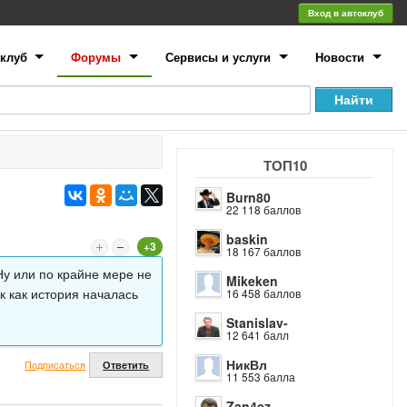
Вход в автоклуб
клуб
Форумы
Сервисы и услуги
Новости
ТОП10
Burn80
22 118 баллов
baskin
+3
18 167 баллов
Ну или по крайне мере не
Mikeken
к как история началась
16 458 баллов
Stanislav-
12 641 балл
НикВл
Подписаться
Ответить
11 553 балла
Zan4ez