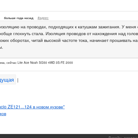
#адрес
больше года назад
изоляцию на проводах, подходящих к катушкам зажигания. У меня 
ообще глохнуть стала. Изоляция проводов от нахождения над голов
оких оборотах, читай высокой частоте тока, начинает прошивать на
ы.
ика, сейчас Lite Ace Noah SG50 4WD 3S-FE 2000
дущая
|
acio ZE121...124 в новом кузове"
мов