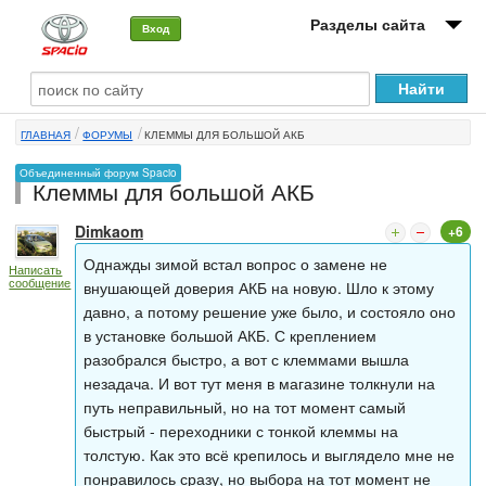
Разделы сайта
Вход
О машине
ГЛАВНАЯ
ФОРУМЫ
КЛЕММЫ ДЛЯ БОЛЬШОЙ АКБ
Автоклуб
Объединенный форум Spacio
Клеммы для большой АКБ
Форумы
Dimkaom
+6
Сервисы и услуги
Однажды зимой встал вопрос о замене не
Написать
сообщение
Новости
внушающей доверия АКБ на новую. Шло к этому
давно, а потому решение уже было, и состояло оно
в установке большой АКБ. С креплением
разобрался быстро, а вот с клеммами вышла
незадача. И вот тут меня в магазине толкнули на
путь неправильный, но на тот момент самый
быстрый - переходники с тонкой клеммы на
толстую. Как это всё крепилось и выглядело мне не
понравилось сразу, но выбора на тот момент не