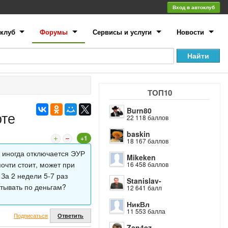
Вход в автоклуб
клуб
Форумы
Сервисы и услуги
Новости
ТОП10
Burn80
оте
22 118 баллов
baskin
+1
18 167 баллов
, иногда отключается ЭУР
Mikeken
очти стоит, может при
16 458 баллов
 За 2 недели 5-7 раз
Stanislav-
итывать по деньгам?
12 641 балл
НикВл
11 553 балла
Подписаться
Ответить
Zan4ez