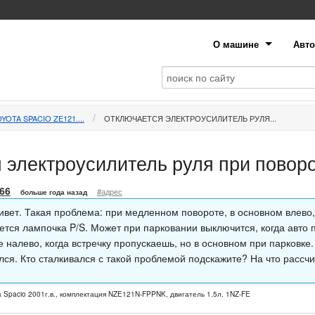
О машине
Авто
YOTA SPACIO ZE121....
ОТКЛЮЧАЕТСЯ ЭЛЕКТРОУСИЛИТЕЛЬ РУЛЯ...
 электроусилитель руля при повор
66
#адрес
больше года назад
ивет. Такая проблема: при медленном повороте, в основном влево
ется лампочка P/S. Может при парковании выключится, когда авто п
 налево, когда встречку пропускаешь, но в основном при парковке.
лся. Кто сталкивался с такой проблемой подскажите? На что рассч
la Spacio 2001г.в., комплектация NZE121N-FPPNK, двигатель 1.5л. 1NZ-FE