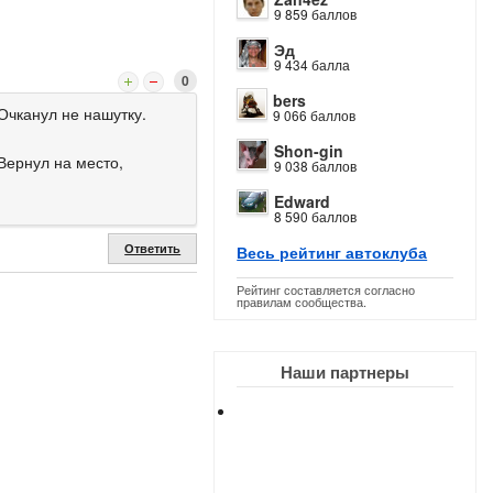
9 859 баллов
Эд
9 434 балла
0
bers
Очканул не нашутку.
9 066 баллов
Shon-gin
Вернул на место,
9 038 баллов
Edward
8 590 баллов
Ответить
Весь рейтинг автоклуба
Рейтинг составляется согласно
правилам сообщества.
Наши партнеры