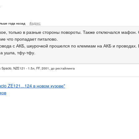
т
#адрес
льше года назад
кое, только в разные стороны повороты. Также отключался мафон. 
е что пропадает питалово.
овода с АКБ, шкурочкой прошелся по клеммам на АКБ и проводах. 
а ушла, тфу-тфу.
a Spacio, NZE121 - 1.5л, FF, 2001, до рестайлинга
acio ZE121...124 в новом кузове"
мов