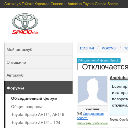
Автоклуб Тойота Королла Спасио :: Autoclub Toyota Corolla Spacio
ГЛАВНАЯ
ФОРУМЫ
TO
Мой автоклуб
Объединенный форум Spacio
О машине
Отключается
Автоклуб
Andrjuha
Всем пр
Форумы
и загора
Объединенный форум
повороте
отключа
Общие вопросы
Участник
[66]
Свердловская
Toyota Spacio AE111, AE115
область
Toyota Corol
Toyota Spacio ZE121...124
Написать сообщение