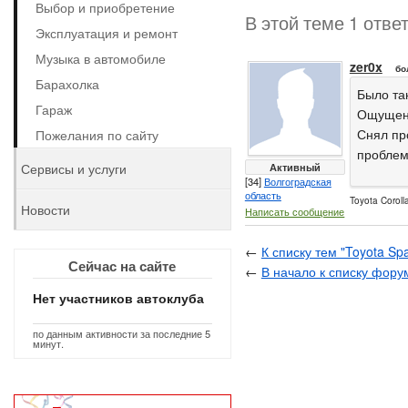
Выбор и приобретение
В этой теме 1 отве
Эксплуатация и ремонт
Музыка в автомобиле
zer0x
бо
Барахолка
Было та
Гараж
Ощущени
Снял пр
Пожелания по сайту
проблем
Сервисы и услуги
Активный
[34]
Волгоградская
область
Toyota Coroll
Новости
Написать сообщение
←
К списку тем "Toyota Sp
Сейчас на сайте
←
В начало к списку фору
Нет участников автоклуба
по данным активности за последние 5
минут.