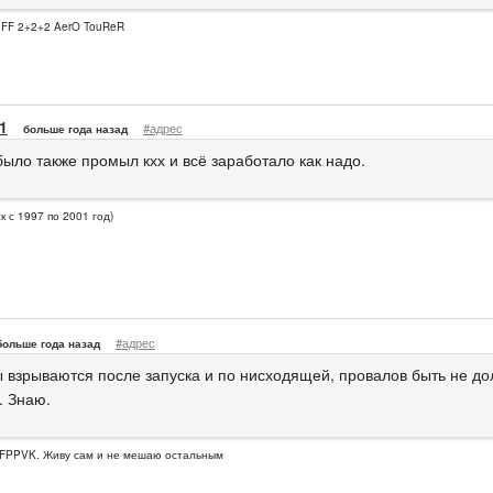
, FF 2+2+2 AerO TouReR
1
#адрес
больше года назад
было также промыл кхх и всё заработало как надо.
к с 1997 по 2001 год)
#адрес
больше года назад
 взрываются после запуска и по нисходящей, провалов быть не до
. Знаю.
FPPVK. Живу сам и не мешаю остальным