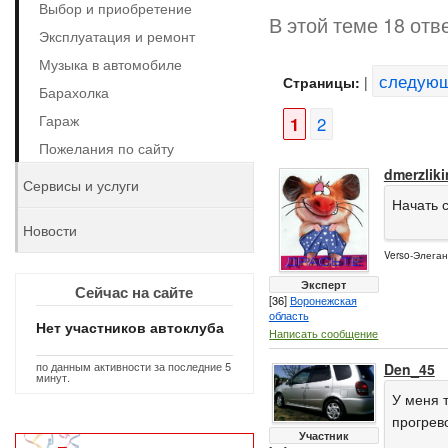
Выбор и приобретение
В этой теме 18 отв
Эксплуатация и ремонт
Музыка в автомобиле
следую
Страницы:
|
Барахолка
Гараж
1
2
Пожелания по сайту
dmerzliki
Сервисы и услуги
Начать с
Новости
Verso-Элеган
Эксперт
Сейчас на сайте
[36]
Воронежская
область
Нет участников автоклуба
Написать сообщение
по данным активности за последние 5
Den_45
минут.
У меня т
прогрево
Участник