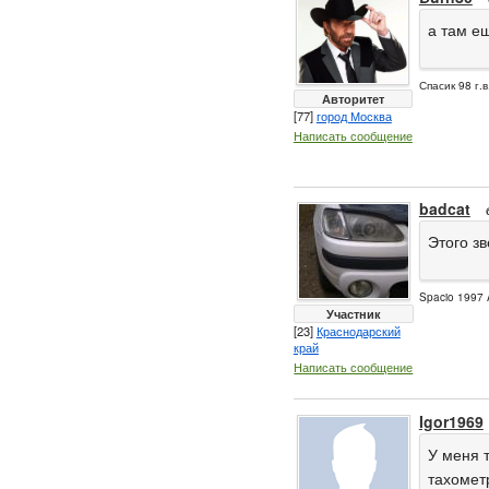
а там ещ
Спасик 98 г.в
Авторитет
[77]
город Москва
Написать сообщение
badcat
Этого зв
Spacio 1997 
Участник
[23]
Краснодарский
край
Написать сообщение
Igor1969
У меня 
тахомет