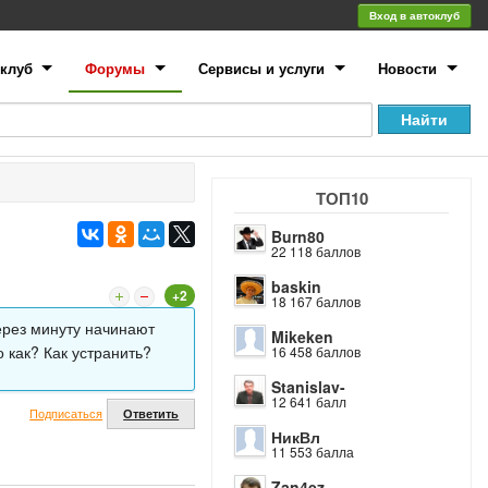
Вход в автоклуб
клуб
Форумы
Сервисы и услуги
Новости
ТОП10
Burn80
22 118 баллов
baskin
+2
18 167 баллов
ерез минуту начинают
Mikeken
о как? Как устранить?
16 458 баллов
Stanislav-
12 641 балл
Подписаться
Ответить
НикВл
11 553 балла
Zan4ez