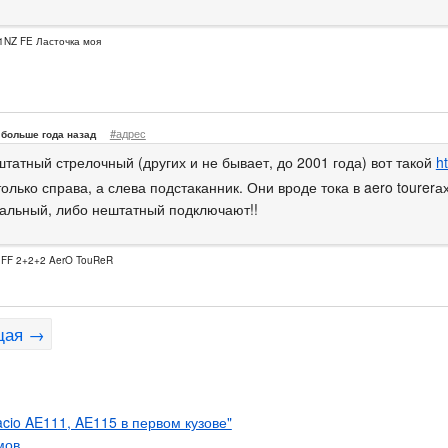
1NZ FE Ласточка моя
#адрес
больше года назад
штатный стрелочный (других и не бывает, до 2001 года) вот такой
h
олько справа, а слева подстаканник. Они вроде тока в aero tourerа
альный, либо нештатный подключают!!
, FF 2+2+2 AerO TouReR
щая →
acio AE111, AE115 в первом кузове"
мов