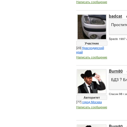
Написать сообщение
badcat
Простит
Spacio 1997 
Участник
[23]
Краснодарский
край
Написать сообщение
Burn80
БДЗ ? Б
Спасик 98 г.в
Авторитет
[77]
город Москва
Написать сообщение
Burn80