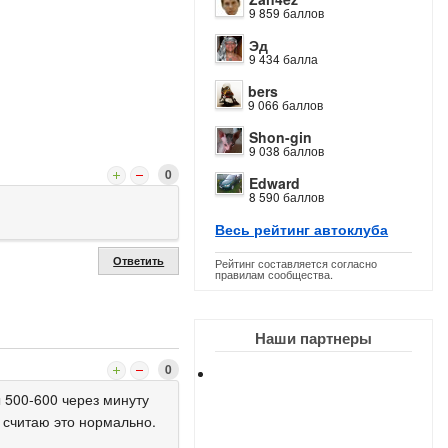
9 859 баллов
Эд
9 434 балла
bers
9 066 баллов
Shon-gin
9 038 баллов
0
Edward
8 590 баллов
Весь рейтинг автоклуба
Ответить
Рейтинг составляется согласно
правилам сообщества.
Наши партнеры
0
ы 500-600 через минуту
Я считаю это нормально.