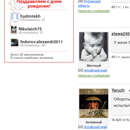
Поздравляем с днем
[45]
Курганская
рождения!
область
AE111; 1.6л
Написать сообщение
hydrotekh
Исполнилось: 61
Nikolaich75
Исполнилось: 51
slawa246
fedorov.alexandr2011
У меня 
Исполнилось: 65
Всего 30 именниников.
AE111 (выпус
В списке наиболее активные.
Местный
[22]
Алтайский край
Написать сообщение
Yaruzh
Обороты
испытал
TA-NZE121N-
Активный
[22]
Алтайский край