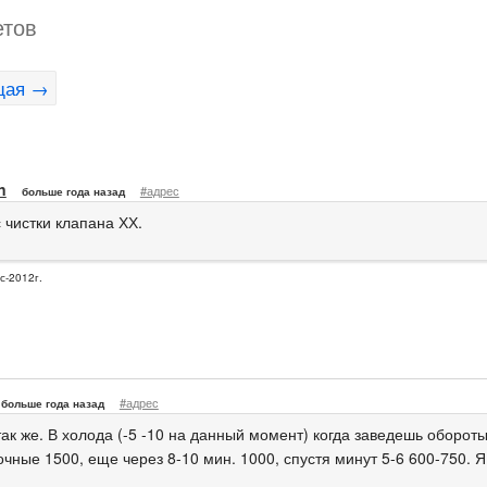
етов
щая →
n
#адрес
больше года назад
 чистки клапана ХХ.
с-2012г.
#адрес
больше года назад
ак же. В холода (-5 -10 на данный момент) когда заведешь оборот
чные 1500, еще через 8-10 мин. 1000, спустя минут 5-6 600-750. 