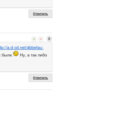
Ответить
0
ttp://a.d-cd.net/4bbefau-
х были.
Ну, а так либо
Ответить