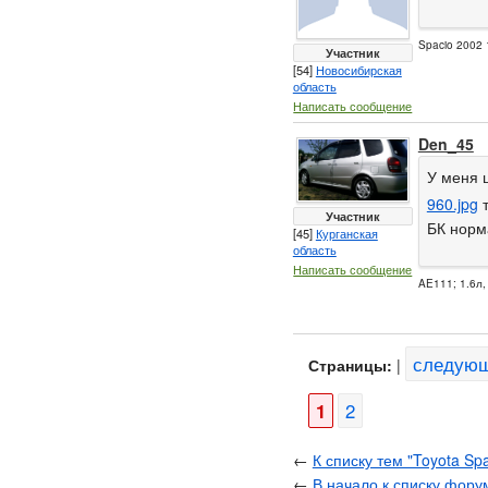
Spacio 2002 
Участник
[54]
Новосибирская
область
Написать сообщение
Den_45
У меня 
960.jpg
т
Участник
БК норм
[45]
Курганская
область
Написать сообщение
AE111; 1.6л
следую
Страницы:
|
1
2
←
К списку тем "Toyota Sp
←
В начало к списку фору