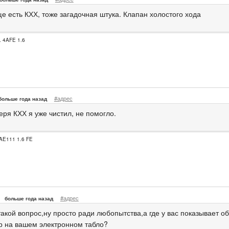
е есть КХХ, тоже загадочная штука. Клапан холостого хода
. 4AFE 1.6
#адрес
больше года назад
еря КХХ я уже чистил, не помогло.
AE111 1.6 FE
#адрес
больше года назад
такой вопрос,ну просто ради любопытства,а где у вас показывает о
р на вашем электронном табло?