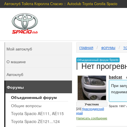
Автоклуб Тойота Королла Спасио :: Autoclub Toyota Corolla Spacio
ГЛАВНАЯ
ФОРУМЫ
TO
Мой автоклуб
Объединенный форум Spacio
О машине
Нет прогрев
Автоклуб
badcat
При зап
Форумы
поднимат
Объединенный форум
Участник
Общие вопросы
Spacio 1997 
[23]
Краснодарский
Toyota Spacio AE111, AE115
край
Написать сообщение
Toyota Spacio ZE121...124