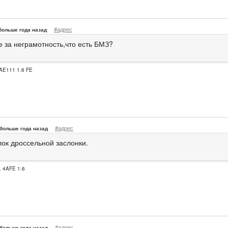
#адрес
больше года назад
е за неграмотность,что есть БМЗ?
AE111 1.6 FE
#адрес
больше года назад
лок дроссельной заслонки.
. 4AFE 1.6
#адрес
больше года назад