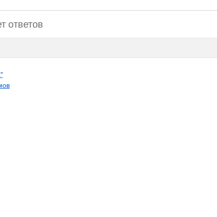
ет ответов
"
мов