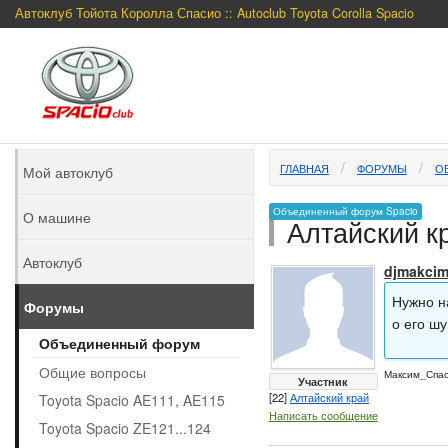
Автоклуб Тойота Королла Спасио :: Autoclub Toyota Corolla Spacio
ГЛАВНАЯ
ФОРУМЫ
О
Мой автоклуб
Объединенный форум Spacio
О машине
Алтайский к
Автоклуб
djmakci
Нужно н
Форумы
о его шу
Объединенный форум
Общие вопросы
Максим_Спа
Участник
[22]
Алтайский край
Toyota Spacio AE111, AE115
Написать сообщение
Toyota Spacio ZE121...124