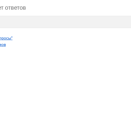
ет ответов
просы"
мов