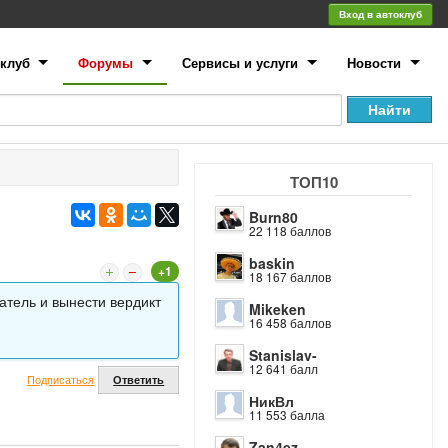
Вход в автоклуб
клуб
Форумы
Сервисы и услуги
Новости
ТОП10
Burn80
22 118 баллов
baskin
+1
18 167 баллов
атель и вынести вердикт
Mikeken
16 458 баллов
Stanislav-
12 641 балл
Подписаться
Ответить
НикВл
11 553 балла
Zan4ez