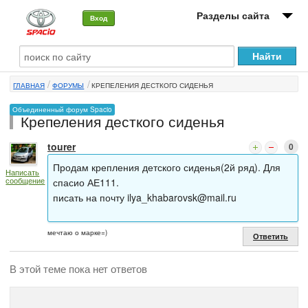
Разделы сайта
Вход
О машине
ГЛАВНАЯ
ФОРУМЫ
КРЕПЕЛЕНИЯ ДЕСТКОГО СИДЕНЬЯ
Автоклуб
Объединенный форум Spacio
Крепеления десткого сиденья
Форумы
tourer
0
Сервисы и услуги
Продам крепления детского сиденья(2й ряд). Для
Написать
Новости
сообщение
спасио АЕ111.
писать на почту
ilya_khabarovsk@mail.ru
мечтаю о марке=)
Ответить
В этой теме пока нет ответов