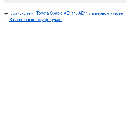
←
К списку тем "Toyota Spacio AE111, AE115 в первом кузове"
←
В начало к списку форумов