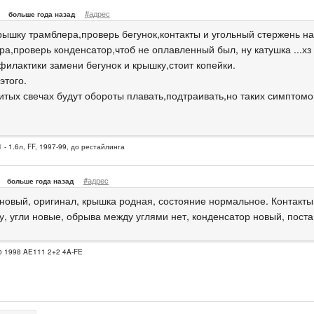
#адрес
больше года назад
рышку трамблера,проверь бегунок,контакты и угольный стержень н
а,проверь конденсатор,чтоб не оплавленный был, ну катушка ...хз 
филактики замени бегунок и крышку,стоит копейки.
этого.
итых свечах будут обороты плавать,подтраивать,но таких симптомов
 - 1.6л, FF, 1997-99, до рестайлинга
#адрес
больше года назад
 новый, оригинал, крышка родная, состояние нормальное. Контакты
у, угли новые, обрыва между углями нет, конденсатор новый, пост
io 1998 AE111 2+2 4A-FE