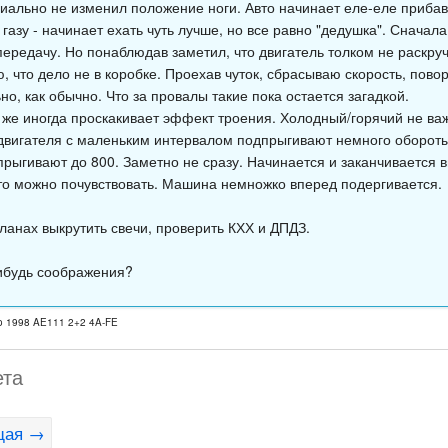
иально не изменил положение ноги. Авто начинает еле-еле прибав
газу - начинает ехать чуть лучше, но все равно "дедушка". Сначала
передачу. Но понаблюдав заметил, что двигатель толком не раскру
, что дело не в коробке. Проехав чуток, сбрасываю скорость, пово
о, как обычно. Что за провалы такие пока остается загадкой.
ь же иногда проскакивает эффект троения. Холодный/горячий не ва
 двигателя с маленьким интервалом подпрыгивают немного обороты
прыгивают до 800. Заметно не сразу. Начинается и заканчивается в
то можно почувствовать. Машина немножко вперед подергивается.
планах выкрутить свечи, проверить КХХ и ДПДЗ.
ибудь соображения?
io 1998 AE111 2+2 4A-FE
ета
щая →