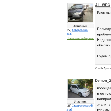
AL_WRC
Клеммы 
Активный
Посмотр
[27]
Хабаровский
край
проблема
Написать сообщение
Недавно
обмотки
Будем п
Corolla Spac
Demon_2
вообщем
я ее то
набирала
Участник
значит 
[26]
Ставропольский
край
клеймы 