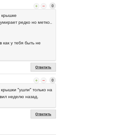
0
а крышке
умирает редко но метко..
 как у тебя быть не
Ответить
0
 крышки "ушли" только на
авил неделю назад.
Ответить