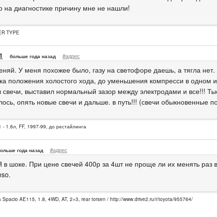
о на диагностике причину мне не нашли!
ER TYPE
1
#адрес
больше года назад
няй. У меня похожее было, газу на светофоре даешь, а тягла нет.
ика положения холостого хода, до уменьшения компресси в одном и
 свечи, выставил нормальный зазор между электродами и все!!! Ты
ось, опять новые свечи и дальше. в путь!!! (свечи обыкновенные по
 - 1.6л, FF, 1997-99, до рестайлинга
#адрес
ольше года назад
 в шоке. При цене свечей 400р за 4шт не проще ли их менять раз в
nso.
a Spacio AE115, 1.8, 4WD, AT, 2+3, rear torsen / http://www.drive2.ru/r/toyota/955764/