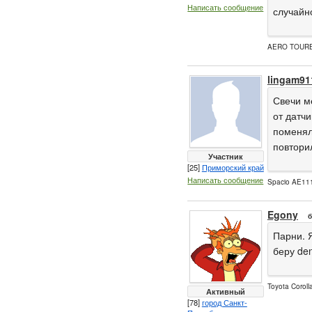
Написать сообщение
случайн
AERO TOUR
lingam91
Свечи ме
от датч
поменял
повторил
Участник
[25]
Приморский край
Написать сообщение
Spacio AE111
Egony
б
Парни. Я
беру de
Toyota Coroll
Активный
[78]
город Санкт-