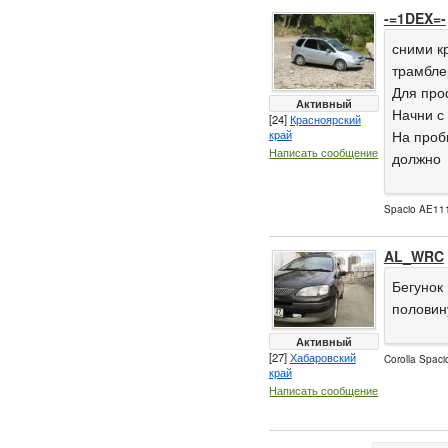
-=1DEX=-
сними к
трамблер
Для про
Активный
Начни с 
[24]
Красноярский
край
На проб
Написать сообщение
должно
Spacio AE111
AL_WRC
Бегунок
половин
Активный
[27]
Хабаровский
Corolla Spac
край
Написать сообщение