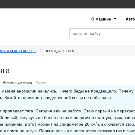
О машине
Авто
YOTA SPACIO AE111,...
ПРОПАДАЕТ ТЯГА
яга
#адрес
больше года назад
 и у меня аномалии начались. Ничего беды не предвещало. Почему 
ь. Какой-то причинно-следственной связи не наблюдаю.
да пропадает тяга. Сегодня еду на работу. Стою первый на перекре
Зеленый, жму чуть по более на газ и энергично стартую, выравнив
е изменяю, в этот момент на спидометре 20 км/ч, включается втора
о я почти не газую. Первые разы я в непонятках отпускал газ и зан