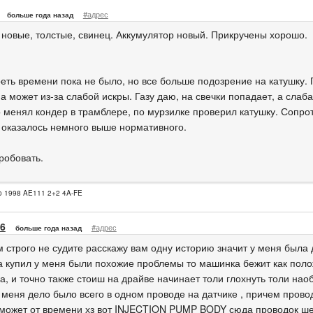
#адрес
больше года назад
новые, толстые, свинец. Аккумулятор новый. Прикручены хорошо.
еть времени пока не было, но все больше подозрение на катушку. П
 может из-за слабой искры. Газу даю, на свечки попадает, а слаба
 менял кондер в трамблере, по мурзилке проверил катушку. Сопро
 оказалось немного выше нормативного.
робовать.
io 1998 AE111 2+2 4A-FE
6
#адрес
больше года назад
 строго не судите расскажу вам одну историю значит у меня была 
ка купил у меня были похожие проблемы то машинка бежит как полож
, и точно также стоиш на драйве начинает толи глохнуть толи наоб
у меня дело было всего в одном проводе на датчике , причем прово
может от времени хз вот INJECTION PUMP BODY сюда проводок ше