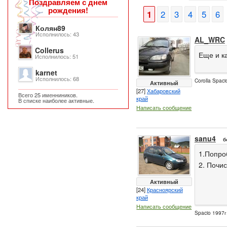
Поздравляем с днем
рождения!
1
2
3
4
5
6
Колян89
Исполнилось: 43
AL_WRC
Collerus
Еще и к
Исполнилось: 51
karnet
Исполнилось: 68
Corolla Spac
Активный
[27]
Хабаровский
Всего 25 именниников.
край
В списке наиболее активные.
Написать сообщение
sanu4
б
1.Попроб
2. Почи
Активный
[24]
Красноярский
край
Написать сообщение
Spacio 1997г