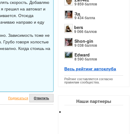
лять скорость. Добавляю
9 859 баллов
 я грешил на автомат и
Эд
чивается. Отсюда
9 434 балла
рачиваю направо и еду
bers
9 066 баллов
жно. Зависимость тоже не
Shon-gin
. Грубо говоря холостые
9 038 баллов
незапно. Когда стоишь на
Edward
8 590 баллов
Весь рейтинг автоклуба
Рейтинг составляется согласно
правилам сообщества.
Подписаться
Ответить
Наши партнеры