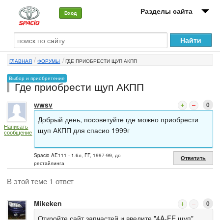
Разделы сайта
Вход
О машине
ГЛАВНАЯ
ФОРУМЫ
ГДЕ ПРИОБРЕСТИ ЩУП АКПП
Автоклуб
Выбор и приобретение
Где приобрести щуп АКПП
Форумы
wwsv
0
Сервисы и услуги
Добрый день, посоветуйте где можно приобрести
Написать
Новости
щуп АКПП для спасио 1999г
сообщение
Spacio AE111 - 1.6л, FF, 1997-99, до
Ответить
рестайлинга
В этой теме 1 ответ
Mikeken
0
Откройте сайт запчастей и введите "4A-FE щуп".