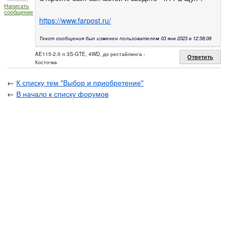
Написать
сообщение
https://www.farpost.ru/
Текст сообщения был изменен пользователем 03 янв 2023 в 12:58:08
AE115-2.0 л 3S-GTE, 4WD, до рестайлинга -
Ответить
Косточка
←
К списку тем "Выбор и приобретение"
←
В начало к списку форумов