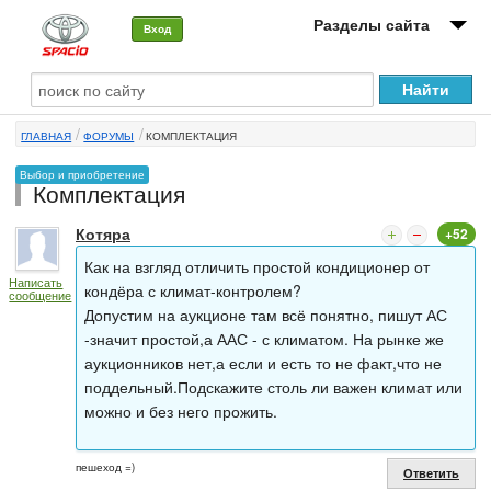
Разделы сайта
Вход
О машине
ГЛАВНАЯ
ФОРУМЫ
КОМПЛЕКТАЦИЯ
Автоклуб
Выбор и приобретение
Комплектация
Форумы
Котяра
+52
Сервисы и услуги
Как на взгляд отличить простой кондиционер от
Написать
Новости
кондёра с климат-контролем?
сообщение
Допустим на аукционе там всё понятно, пишут АС
-значит простой,а ААС - с климатом. На рынке же
аукционников нет,а если и есть то не факт,что не
поддельный.Подскажите столь ли важен климат или
можно и без него прожить.
пешеход =)
Ответить