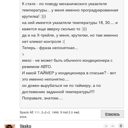
К стати - по поводу механического указателя
температуры... у меня именно проградуированная
крутилка! :)))
на ней имеется указатели температуры 18, 30.... и
кажется еще вверху сколько то :)))
да и на Х-трейле, у меня, крутилки, но там именно
нет климат-контроля :(
Теперь - фраза непонятная...
>
имхо - не может быть обычного кондиционера с
режимом АВТО.
И какой ТАЙМЕР у кондиционера в спаське? - вот
это именно непонятно....
он дожен вырубаться не по таймеру, а по
достижению заданной температуры!!!!
Поправьте, знатоки....
Spacio AE 111, 2+2+2, 1999; X-trail 2.0 4wd,
Ответить
2004.
Vasko
0