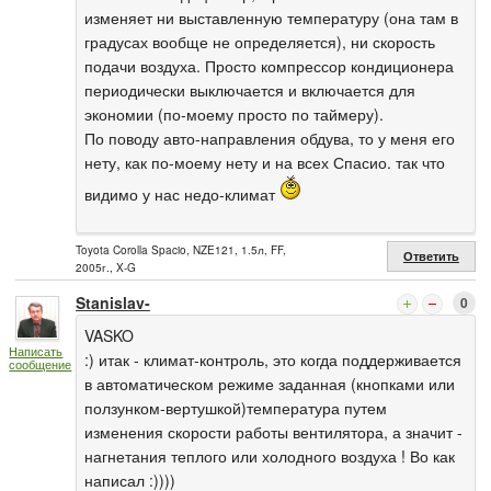
изменяет ни выставленную температуру (она там в
градусах вообще не определяется), ни скорость
подачи воздуха. Просто компрессор кондиционера
периодически выключается и включается для
экономии (по-моему просто по таймеру).
По поводу авто-направления обдува, то у меня его
нету, как по-моему нету и на всех Спасио. так что
видимо у нас недо-климат
Toyota Corolla Spacio, NZE121, 1.5л, FF,
Ответить
2005г., X-G
Stanislav-
0
VASKO
Написать
:) итак - климат-контроль, это когда поддерживается
сообщение
в автоматическом режиме заданная (кнопками или
ползунком-вертушкой)температура путем
изменения скорости работы вентилятора, а значит -
нагнетания теплого или холодного воздуха ! Во как
написал :))))