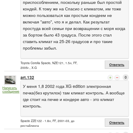
приспособлением, поскольку раньше был простой
кондей. К тому же на Спасио с климатом, им тоже
можно пользоваться как простым кондеем не
включая "авто", что я и делал. Как результат
простуда всей семьи при возвращении с моря когда
за бортом было 43 градуса. После этого стал
ставить климат на 25-26 градусов и про такие
проблемы забыл.
Toyota Corolla Spacio, NZE121, 1.5л, FF,
Ответить
2005г., X-G
art.132
0
У меня 1,8 2002 года XG edition электронная
Написать
сообщение
печка(без крутилок) там климат контроль. А вообще
где стоит на печке и кондере авто - это климат
контроль.
Spacio ZZE122 - 1.8л, FF, 2001-03, до
Ответить
рестайлинга