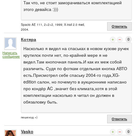
Так что, не стоит заморачиваться комплектацией
этого девайса :)))
Spacio AE 111, 2+2+2, 1999; X-trail 2.0 4wd,
Ответить
2004.
Котяра
0
Насколько я видел на спаськах в новом кузове ручек
Написать
крутилок почти нет, по-крайней мере я не
сообщение
видел.Там кнопочная панель.И как их меж собой
различить. Судя по фоткам отдельная кнопка АВТО
есть.Присмотрел себе спаську 2004-го года,XG-
edition салон, но почемуто в аукционнике написано
про кондёр AC ,значит без климата,хотя в этой
комплектации насколько я читал он должен в
обязаловку быть.
пешеход =)
Ответить
Vasko
0