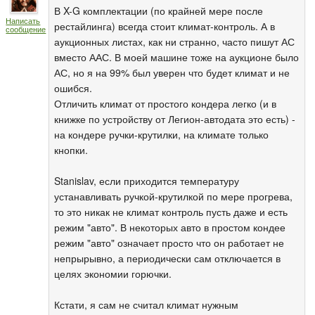
В X-G комплектации (по крайней мере после
Написать
рестайлинга) всегда стоит климат-контроль. А в
сообщение
аукционных листах, как ни странно, часто пишут АС
вместо ААС. В моей машине тоже на аукционе было
АС, но я на 99% был уверен что будет климат и не
ошибся.
Отличить климат от простого кондера легко (и в
книжке по устройству от Легион-автодата это есть) -
на кондере ручки-крутилки, на климате только
кнопки.
Stanislav, если приходится температуру
устанавливать ручкой-крутилкой по мере прогрева,
то это никак не климат контроль пусть даже и есть
режим "авто". В некоторых авто в простом кондее
режим "авто" означает просто что он работает не
непрырывно, а периодически сам отключается в
целях экономии горючки.
Кстати, я сам не считал климат нужным