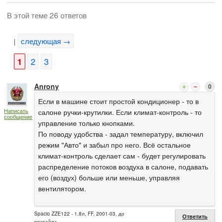
В этой теме 26 ответов
следующая →
|
1
2
3
Anrony
0
Если в машине стоит простой кондиционер - то в
Написать
салоне ручки-крутилки. Если климат-контроль - то
сообщение
управление только кнопками.
По поводу удобства - задал температуру, включил
режим "Авто" и забыл про него. Всё остальное
климат-контроль сделает сам - будет регулировать
распределение потоков воздуха в салоне, подавать
его (воздух) больше или меньше, управляя
вентилятором.
Spacio ZZE122 - 1.8л, FF, 2001-03, до
Ответить
рестайла