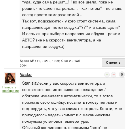
туда, куда сама решит...!!! во все щели, пока не
решит, что салон нагрелся.... - как потом? - не знаю,
сосед просто замерзал зимой ...
Так вот, подскажите: - у кого стоит система, сама
направляющая поток воздуха???? и в какие щели?
И есль ли при выборе направления обдува - режим
АВТО? (не на скорости вентилятора, а на
направлении воздуха)
Spacio AE 111, 2+2+2, 1999; X-trail 2.0 4wd,
Ответить
2004.
Vasko
0
Stanislav,если у вас скорость вентилятора и
Написать
соответственно интенсивность охлаждения/
сообщение
обогрева изменяется автоматически, то я готов
признать свою ошибку, посыпать голову пеплом и
подтвердить, что у вас климат-контроль. Кстати, мне
приходилось видеть климат и с механическим
ползунком установки температуры.
Обычный кондиционер, с режимом "авто" не