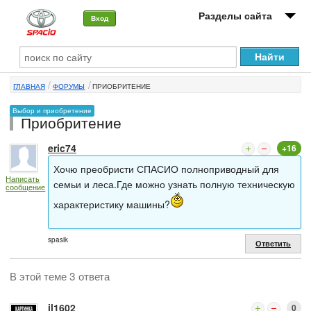
Разделы сайта
Вход
О машине
ГЛАВНАЯ
ФОРУМЫ
ПРИОБРИТЕНИЕ
Автоклуб
Выбор и приобретение
Приобритение
Форумы
eric74
+16
Сервисы и услуги
Хочю преобристи СПАСИО полноприводный для
Написать
Новости
семьи и леса.Где можно узнать полную техническую
сообщение
характеристику машины?
spasik
Ответить
В этой теме 3 ответа
il1602
0