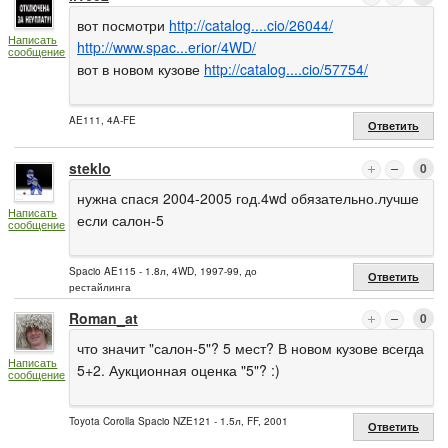
вот посмотри
http://catalog....cio/26044/
Написать
http://www.spac...erior/4WD/
сообщение
вот в новом кузове
http://catalog....cio/57754/
AE111, 4A-FE
Ответить
steklo
0
нужна спася 2004-2005 год.4wd обязательно.лучше
Написать
если салон-5
сообщение
Spacio AE115 - 1.8л, 4WD, 1997-99, до
Ответить
рестайлинга
Roman_at
0
что значит "салон-5"? 5 мест? В новом кузове всегда
Написать
5+2. Аукционная оценка "5"? :)
сообщение
Toyota Corolla Spacio NZE121 - 1.5л, FF, 2001
Ответить