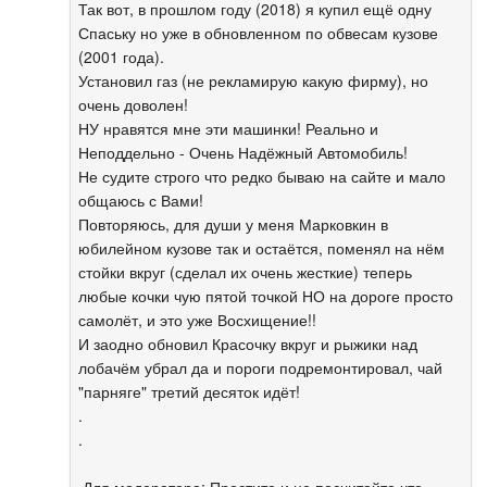
Так вот, в прошлом году (2018) я купил ещё одну
Спаську но уже в обновленном по обвесам кузове
(2001 года).
Установил газ (не рекламирую какую фирму), но
очень доволен!
НУ нравятся мне эти машинки! Реально и
Неподдельно - Очень Надёжный Автомобиль!
Не судите строго что редко бываю на сайте и мало
общаюсь с Вами!
Повторяюсь, для души у меня Марковкин в
юбилейном кузове так и остаётся, поменял на нём
стойки вкруг (сделал их очень жесткие) теперь
любые кочки чую пятой точкой НО на дороге просто
самолёт, и это уже Восхищение!!
И заодно обновил Красочку вкруг и рыжики над
лобачём убрал да и пороги подремонтировал, чай
"парняге" третий десяток идёт!
.
.
Для модератора: Простите и не посчитайте что