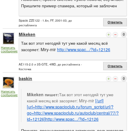
Пришлите пример спамера, который не заблочен
Spacio ZZE122 - 1.8л, FF, 2001-03, до
Ответить
рестайлинга
Mikeken
0
Так вот этот негодяй тут уже какой месяц всё
Написать
засоряет: Miry-mir
http://www.spac.../?id=12126
сообщение
AE115-2.0 л 3S-GTE, 4WD, до рестайлинга -
Ответить
Косточка
baskin
0
Написать
Mikeken пишет:
Так вот этот негодяй тут уже
сообщение
какой месяц всё засоряет: Miry-mir
[/url]
[url=http://www.spacioclub.ru/forum_script/url/?
go=http://www.spacioclub.ru/autoclub/central/77/?
id=12126]
http://www.spac.../?id=12126
Принято. проанализировал активность пользователя