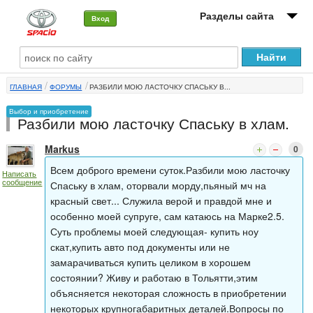
Разделы сайта
Вход
О машине
ГЛАВНАЯ
ФОРУМЫ
РАЗБИЛИ МОЮ ЛАСТОЧКУ СПАСЬКУ В...
Автоклуб
Выбор и приобретение
Разбили мою ласточку Спаську в хлам.
Форумы
Markus
0
Сервисы и услуги
Всем доброго времени суток.Разбили мою ласточку
Написать
сообщение
Новости
Спаську в хлам, оторвали морду,пьяный мч на
красный свет... Служила верой и правдой мне и
особенно моей супруге, сам катаюсь на Марке2.5.
Суть проблемы моей следующая- купить ноу
скат,купить авто под документы или не
замарачиваться купить целиком в хорошем
состоянии? Живу и работаю в Тольятти,этим
объясняется некоторая сложность в приобретении
некоторых крупногабаритных деталей.Вопросы по