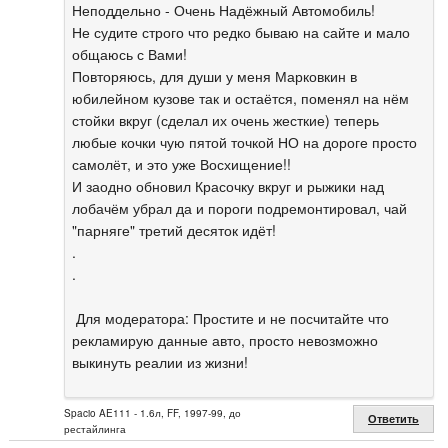
Неподдельно - Очень Надёжный Автомобиль!
Не судите строго что редко бываю на сайте и мало
общаюсь с Вами!
Повторяюсь, для души у меня Марковкин в
юбилейном кузове так и остаётся, поменял на нём
стойки вкруг (сделал их очень жесткие) теперь
любые кочки чую пятой точкой НО на дороге просто
самолёт, и это уже Восхищение!!
И заодно обновил Красочку вкруг и рыжики над
лобачём убрал да и пороги подремонтировал, чай
"парняге" третий десяток идёт!
.
.
Для модератора: Простите и не посчитайте что
рекламирую данные авто, просто невозможно
выкинуть реалии из жизни!
Spacio AE111 - 1.6л, FF, 1997-99, до
Ответить
рестайлинга