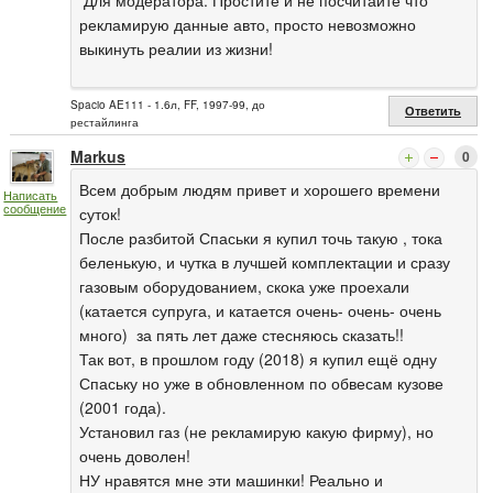
рекламирую данные авто, просто невозможно
выкинуть реалии из жизни!
Spacio AE111 - 1.6л, FF, 1997-99, до
Ответить
рестайлинга
Markus
0
Всем добрым людям привет и хорошего времени
Написать
сообщение
суток!
После разбитой Спаськи я купил точь такую , тока
беленькую, и чутка в лучшей комплектации и сразу
газовым оборудованием, скока уже проехали
(катается супруга, и катается очень- очень- очень
много) за пять лет даже стесняюсь сказать!!
Так вот, в прошлом году (2018) я купил ещё одну
Спаську но уже в обновленном по обвесам кузове
(2001 года).
Установил газ (не рекламирую какую фирму), но
очень доволен!
НУ нравятся мне эти машинки! Реально и