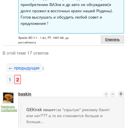
приобретению ВАЗов и др авто не обсуждаем(я
долго прожил в восточных краях нашей Родины).
Готов выслушать и обсудить любой совет и
предложения !
Spacio AE111 - 1.6л, FF, 1997-99, до
Ответить
рестайлинга
В этой теме 17 ответов
← предыдущая
|
1
2
baskin
0
Написать
GEKnsk пишет:
за "скрытую" рекламу банят
сообщение
или нет??? а то ее становится больше и
больше...