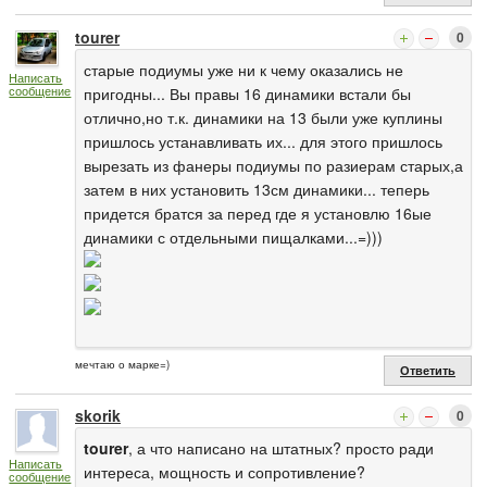
tourer
0
старые подиумы уже ни к чему оказались не
Написать
сообщение
пригодны... Вы правы 16 динамики встали бы
отлично,но т.к. динамики на 13 были уже куплины
пришлось устанавливать их... для этого пришлось
вырезать из фанеры подиумы по разиерам старых,а
затем в них установить 13см динамики... теперь
придется братся за перед где я установлю 16ые
динамики с отдельными пищалками...=)))
мечтаю о марке=)
Ответить
skorik
0
tourer
, а что написано на штатных? просто ради
Написать
интереса, мощность и сопротивление?
сообщение