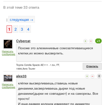
В этой теме 33 ответа
следующая →
|
1
2
3
4
Cybercat
+1
Похоже это алюминиевые сомозатягивающиеся
Написать
клепки,их можно высверлить.
сообщение
Toyota Corolla Spacio AE111 - 1.6л, FF,
Ответить
1999,Aero Tourer
alex33
0
клёпки высверливаешь,ставишь новые
Написать
сообщение
динамики,засверливаешь дырки под новые
динамики(дырки не совпадают) и на саморезы. Все
просто!
И еще,размер колонок измеряют по диаметру