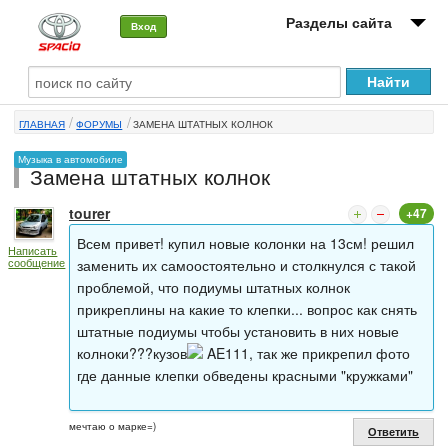
Разделы сайта
Вход
О машине
ГЛАВНАЯ
ФОРУМЫ
ЗАМЕНА ШТАТНЫХ КОЛНОК
Автоклуб
Музыка в автомобиле
Замена штатных колнок
Форумы
tourer
+47
Сервисы и услуги
Всем привет! купил новые колонки на 13см! решил
Написать
Новости
сообщение
заменить их самоостоятельно и столкнулся с такой
проблемой, что подиумы штатных колнок
прикреплины на какие то клепки... вопрос как снять
штатные подиумы чтобы установить в них новые
колноки???кузов
AE111, так же прикрепил фото
где данные клепки обведены красными "кружками"
мечтаю о марке=)
Ответить