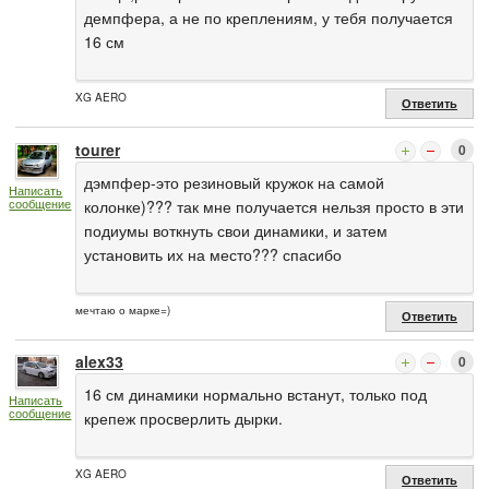
демпфера, а не по креплениям, у тебя получается
16 см
XG AERO
Ответить
tourer
0
дэмпфер-это резиновый кружок на самой
Написать
сообщение
колонке)??? так мне получается нельзя просто в эти
подиумы воткнуть свои динамики, и затем
установить их на место??? спасибо
мечтаю о марке=)
Ответить
alex33
0
16 см динамики нормально встанут, только под
Написать
сообщение
крепеж просверлить дырки.
XG AERO
Ответить