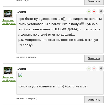
Ответить
tourer
0
про багажную дверь незнаю))), но видел как колонки
Написать
сообщение
были установлены в багажнике в полу))!!! шумка в
этой машине конечно НЕОБХОДИМА)))..., но у себя
я делать не стал)) руки не дошли)...
p.s. мощность штатных колонок не знаю), выкинул
их сразу)
мечтаю о марке=)
Ответить
tourer
0
Написать
сообщение
колонки установлены в полу) (фото не мое)
мечтаю о марке=)
Ответить