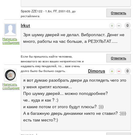
Spacio ZZE122 - 1.8л, FF, 2001-03, до
Ответить
рестайлинга
Irkut
0
Зря шумку дверей не делал. Вибропласт. Денег не
Написать
много, работы на час больше, а РЕЗУЛЬТАТ.....
сообщение
Если бы пришлось найти человека,
Ответить
виноватого во всех ваших неприятностях и
надавать ему пендюлей, то... вам очень
Dimorus
0
долго было бы больно сидеть.
я вот думаю разобрать двери да поглядеть чего это
Написать
у меня хрипят колонки...
сообщение
Про шумку дверей... можно поподробнее?
че.. куда и как ? :)
и какие потом от этого будут плюсы? :)))
А в багажную дверь динамики никто не ставил? :))))
есть там место?:)
пешеход =)