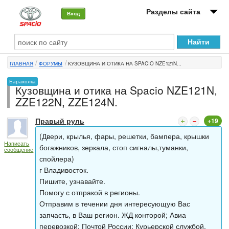
Разделы сайта
Вход
О машине
ГЛАВНАЯ
ФОРУМЫ
КУЗОВЩИНА И ОТИКА НА SPACIO NZE121N...
Автоклуб
Барахолка
Кузовщина и отика на Spacio NZE121N,
Форумы
ZZE122N, ZZE124N.
Сервисы и услуги
Правый руль
+19
Новости
(Двери, крылья, фары, решетки, бампера, крышки
Написать
богажников, зеркала, стоп сигналы,туманки,
сообщение
спойлера)
г Владивосток.
Пишите, узнавайте.
Помогу с отпракой в регионы.
Отправим в течении дня интересующую Вас
запчасть, в Ваш регион. ЖД конторой; Авиа
перевозкой; Почтой России; Курьерской службой.