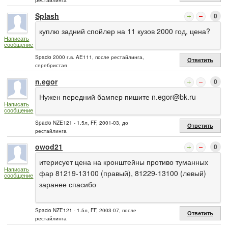
Splash
0
куплю задний спойлер на 11 кузов 2000 год, цена?
Написать
сообщение
Spacio 2000 г.в. AE111, после рестайлинга,
Ответить
серебристая
n.egor
0
Нужен передний бампер пишите
n.egor@bk.ru
Написать
сообщение
Spacio NZE121 - 1.5л, FF, 2001-03, до
Ответить
рестайлинга
owod21
0
итерисует цена на кронштейны противо туманных
Написать
фар 81219-13100 (правый), 81229-13100 (левый)
сообщение
заранее спасибо
Spacio NZE121 - 1.5л, FF, 2003-07, после
Ответить
рестайлинга