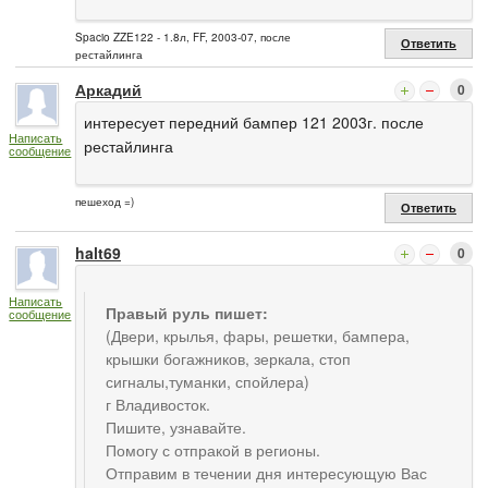
Spacio ZZE122 - 1.8л, FF, 2003-07, после
Ответить
рестайлинга
Аркадий
0
интересует передний бампер 121 2003г. после
Написать
рестайлинга
сообщение
пешеход =)
Ответить
halt69
0
Написать
Правый руль пишет:
сообщение
(Двери, крылья, фары, решетки, бампера,
крышки богажников, зеркала, стоп
сигналы,туманки, спойлера)
г Владивосток.
Пишите, узнавайте.
Помогу с отпракой в регионы.
Отправим в течении дня интересующую Вас