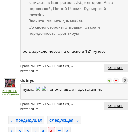
запчасть, в Ваш регион. ЖД конторой; Авиа
перевозкой; Почтой России; Курьерской
службой.
Звоните, пишите, узнавайте.
Со своей стороны отправку товара и
порядочность гарантирую.
есть зеркало левое на спасио в 121 кузове
Spacio NZE121 - 1.5л, FF, 2001-03, до
Ответить
рестайлинга
dobryc
0
нужна
пепельница и подстаканник
Написать
сообщение
Spacio NZE121 - 1.5л, FF, 2001-03, до
Ответить
рестайлинга
← предыдущая
следующая →
|
1
2
3
4
5
6
7
8