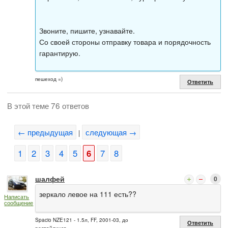
Звоните, пишите, узнавайте.
Со своей стороны отправку товара и порядочность
гарантирую.
пешеход =)
Ответить
В этой теме 76 ответов
← предыдущая
следующая →
|
1
2
3
4
5
6
7
8
шалфей
0
зеркало левое на 111 есть??
Написать
сообщение
Spacio NZE121 - 1.5л, FF, 2001-03, до
Ответить
рестайлинга