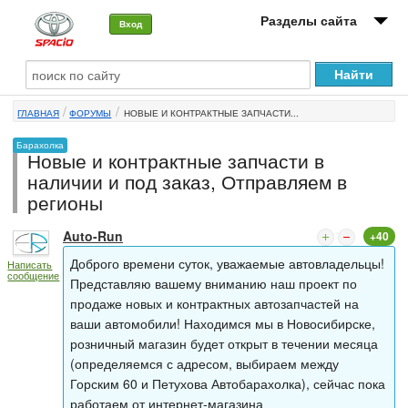
Разделы сайта
Вход
О машине
ГЛАВНАЯ
ФОРУМЫ
НОВЫЕ И КОНТРАКТНЫЕ ЗАПЧАСТИ...
Автоклуб
Барахолка
Новые и контрактные запчасти в
Форумы
наличии и под заказ, Отправляем в
регионы
Сервисы и услуги
Auto-Run
+40
Новости
Доброго времени суток, уважаемые автовладельцы!
Написать
сообщение
Представляю вашему вниманию наш проект по
продаже новых и контрактных автозапчастей на
ваши автомобили! Находимся мы в Новосибирске,
розничный магазин будет открыт в течении месяца
(определяемся с адресом, выбираем между
Горским 60 и Петухова Автобарахолка), сейчас пока
работаем от интернет-магазина