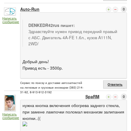
Auto-Run
0
Написать
сообщение
DENKEDR42rus пишет:
Здравствуйте нужен привод передний правый
с АБС. Двигатель 4A-FE 1.6л., кузов A111N,
2WD/
Добрый день!
Привод есть - 3500р.
Сервис по поиску и доставке автозапчастей
Ответить
на легковые и грузовые иномарки (383) 214-
31-92, 8-913-912-3192
SpaRM
0
нужна кнопка включения обогрева заднего стекла,
при замене лампочки поломал механизм залипания
Написать
кнопки..((
сообщение