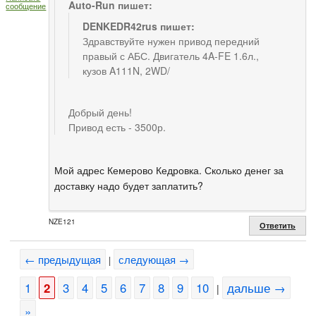
Auto-Run пишет:
сообщение
DENKEDR42rus пишет:
Здравствуйте нужен привод передний
правый с АБС. Двигатель 4A-FE 1.6л.,
кузов A111N, 2WD/
Добрый день!
Привод есть - 3500р.
Мой адрес Кемерово Кедровка. Сколько денег за
доставку надо будет заплатить?
NZE121
Ответить
← предыдущая
следующая →
|
1
2
3
4
5
6
7
8
9
10
дальше →
|
»