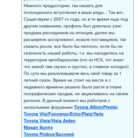
Немного предыстории, так сказать для
полноценного вступления в ваши ряды... Так вот,
Существуем с 2007-го года, но в то время еще под
другим названием, профиль был довольно узок:
продажа расходников на японцев, далее мы
расширяли ассортимент, искали поставщиков, так
сказать росли, все было бы неплохо, если бы не
сезонность нашей работы, т.к. мы находились на
территории автобарахолки (кто из НСК, тот знает
что зимой там скучно и грустно, а главное холодно).
По сути мы реализовывали весь свой товар за 1
летний сезон. Время не стоит на месте и с
недавнего времени решено было расти в плане
географических продаж, не зацикливаясь на своем
регионе. В данный момент мы работаем с
несколькими форумами
Toyota Allion/Premio
Toyota Vitz/Funcargo/Echo/Platz/Yaris
Toyota Vista/Vista Ardeo
Nissan Sunny
Toyota Probox/Succeed