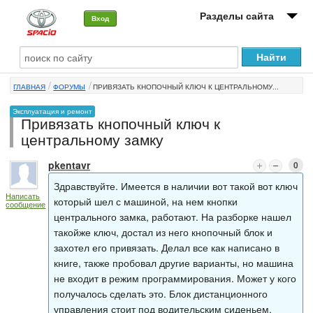
Разделы сайта
Вход
О машине
ГЛАВНАЯ
ФОРУМЫ
ПРИВЯЗАТЬ КНОПОЧНЫЙ КЛЮЧ К ЦЕНТРАЛЬНОМУ...
Автоклуб
Эксплуатация и ремонт
Привязать кнопочный ключ к
Форумы
центральному замку
Сервисы и услуги
pkentavr
0
Новости
Здравствуйте. Имеется в наличии вот такой вот ключ
Написать
который шел с машиной, на нем кнопки
сообщение
центрального замка, работают. На разборке нашел
такойже ключ, достал из него кнопочный блок и
захотел его привязать. Делал все как написано в
книге, также пробовал другие варианты, но машина
не входит в режим программирования. Может у кого
получалось сделать это. Блок дистанционного
управления стоит под водительским сиденьем.