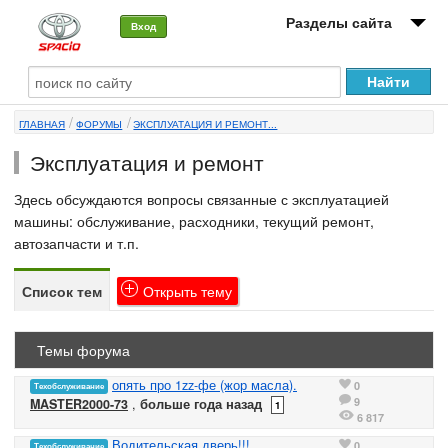
Разделы сайта
Вход
О машине
ГЛАВНАЯ
ФОРУМЫ
ЭКСПЛУАТАЦИЯ И РЕМОНТ...
Автоклуб
Эксплуатация и ремонт
Форумы
Здесь обсуждаются вопросы связанные с эксплуатацией
Сервисы и услуги
машины: обслуживание, расходники, текущий ремонт,
автозапчасти и т.п.
Новости
Список тем
Открыть
тему
Темы форума
опять про 1zz-фе (жор масла).
0
Техобслуживание
9
MASTER2000-73
,
больше года назад
1
6 817
Водительская дверь!!!
0
Техобслуживание