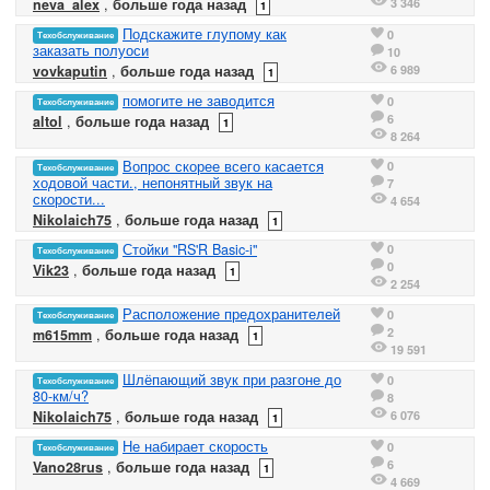
3 346
neva_alex
,
больше года назад
1
Подскажите глупому как
0
Техобслуживание
заказать полуоси
10
6 989
vovkaputin
,
больше года назад
1
помогите не заводится
0
Техобслуживание
6
altol
,
больше года назад
1
8 264
Вопрос скорее всего касается
0
Техобслуживание
ходовой части., непонятный звук на
7
скорости...
4 654
Nikolaich75
,
больше года назад
1
Стойки "RS'R Basic-i"
0
Техобслуживание
0
Vik23
,
больше года назад
1
2 254
Расположение предохранителей
0
Техобслуживание
2
m615mm
,
больше года назад
1
19 591
Шлёпающий звук при разгоне до
0
Техобслуживание
80-км/ч?
8
6 076
Nikolaich75
,
больше года назад
1
Не набирает скорость
0
Техобслуживание
6
Vano28rus
,
больше года назад
1
4 669