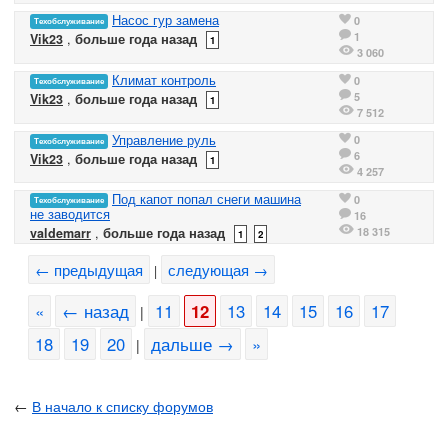
Насос гур замена
0
Техобслуживание
1
Vik23
,
больше года назад
1
3 060
Климат контроль
0
Техобслуживание
5
Vik23
,
больше года назад
1
7 512
Управление руль
0
Техобслуживание
6
Vik23
,
больше года назад
1
4 257
Под капот попал снеги машина
0
Техобслуживание
не заводится
16
18 315
valdemarr
,
больше года назад
1
2
← предыдущая
следующая →
|
«
← назад
11
12
13
14
15
16
17
|
18
19
20
дальше →
»
|
←
В начало к списку форумов