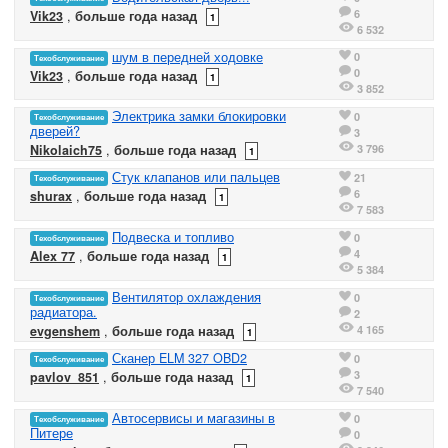
6
Vik23
,
больше года назад
1
6 532
шум в передней ходовке
0
Техобслуживание
0
Vik23
,
больше года назад
1
3 852
Электрика замки блокировки
0
Техобслуживание
дверей?
3
3 796
Nikolaich75
,
больше года назад
1
Стук клапанов или пальцев
21
Техобслуживание
6
shurax
,
больше года назад
1
7 583
Подвеска и топливо
0
Техобслуживание
4
Alex 77
,
больше года назад
1
5 384
Вентилятор охлаждения
0
Техобслуживание
радиатора.
2
4 165
evgenshem
,
больше года назад
1
Сканер ELM 327 OBD2
0
Техобслуживание
3
pavlov_851
,
больше года назад
1
7 540
Автосервисы и магазины в
0
Техобслуживание
Питере
0