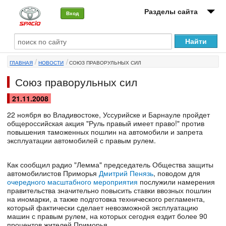
Разделы сайта
Вход
О машине
ГЛАВНАЯ
НОВОСТИ
СОЮЗ ПРАВОРУЛЬНЫХ СИЛ
Автоклуб
Союз праворульных сил
Форумы
21.11.2008
Сервисы и услуги
22 ноября во Владивостоке, Уссурийске и Барнауле пройдет
общероссийская акция "Руль правый имеет право!" против
повышения таможенных пошлин на автомобили и запрета
Новости
эксплуатации автомобилей с правым рулем.
Как сообщил радио "Лемма" председатель Общества защиты
автомобилистов Приморья
Дмитрий Пенязь
, поводом для
очередного масштабного мероприятия
послужили намерения
правительства значительно повысить ставки ввозных пошлин
на иномарки, а также подготовка технического регламента,
который фактически сделает невозможной эксплуатацию
машин с правым рулем, на которых сегодня ездит более 90
процентов жителей Приморья.