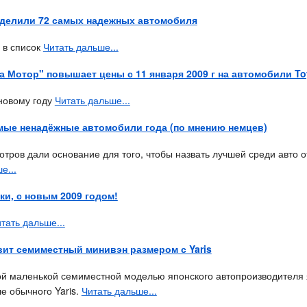
делили 72 самых надежных автомобиля
а в список
Читать дальше...
 Мотор" повышает цены с 11 января 2009 г на автомобили Toy
 новому году
Читать дальше...
мые ненадёжные автомобили года (по мнению немцев)
тров дали основание для того, чтобы назвать лучшей среди авто от
е...
и, с новым 2009 годом!
тать дальше...
вит семиместный минивэн размером с Yaris
ой маленькой семиместной моделью японского автопроизводителя
ше обычного Yaris.
Читать дальше...