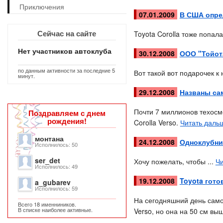
Приключения
07.01.2009
В США опре
Сейчас на сайте
Toyota Corolla тоже попал
Нет участников автоклуба
30.12.2008
ООО "Тойота
по данным активности за последние 5
Вот такой вот подарочек к
минут.
29.12.2008
Названы са
Почти 7 миллионов техосмо
Поздравляем с днем
рождения!
Corolla Verso.
Читать дальш
монтана
24.12.2008
Одноклубник
Исполнилось: 50
ser_det
Хочу пожелать, чтобы ...
Чи
Исполнилось: 49
19.12.2008
Toyota гото
a_gubarev
Исполнилось: 59
На сегодняшний день сам
Всего 18 именниников.
В списке наиболее активные.
Verso, но она на 50 см вы