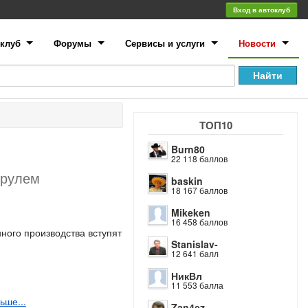
Вход в автоклуб
клуб
Форумы
Сервисы и услуги
Новости
ТОП10
Burn80
22 118 баллов
 рулем
baskin
18 167 баллов
Mikeken
16 458 баллов
ного производства вступят
Stanislav-
12 641 балл
НикВл
11 553 балла
ьше...
Zan4ez