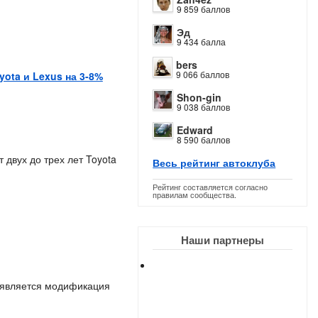
9 859 баллов
Эд
9 434 балла
bers
9 066 баллов
ota и Lexus на 3-8%
Shon-gin
9 038 баллов
Edward
8 590 баллов
 двух до трех лет Toyota
Весь рейтинг автоклуба
Рейтинг составляется согласно
правилам сообщества.
Наши партнеры
 является модификация