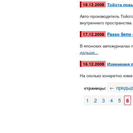
18.12.2008
Тойота повы
Авто-производитель Тойот
внутреннего пространства
17.12.2008
Passo Sette
В японских автожурналах 
дальше...
16.12.2008
Изменения 
На сколько конкретно изм
← преды
страницы:
1
2
3
4
5
6