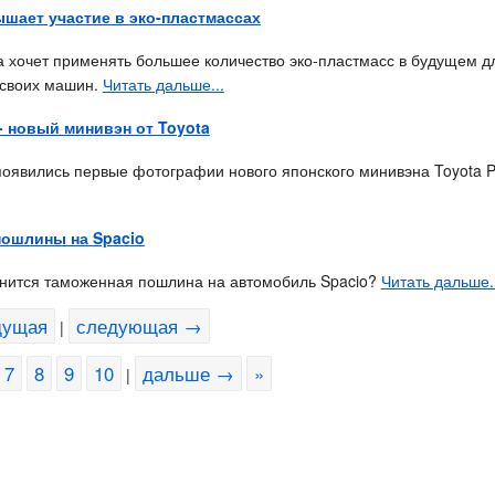
шает участие в эко-пластмассах
а хочет применять большее количество эко-пластмасс в будущем 
 своих машин.
Читать дальше...
 - новый минивэн от Toyota
появились первые фотографии нового японского минивэна Toyota P
пошлины на Spacio
енится таможенная пошлина на автомобиль Spacio?
Читать дальше..
дущая
следующая →
|
7
8
9
10
дальше →
»
|