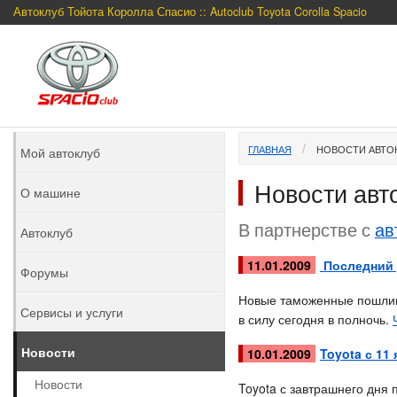
Автоклуб Тойота Королла Спасио :: Autoclub Toyota Corolla Spacio
ГЛАВНАЯ
НОВОСТИ АВТО
Мой автоклуб
Новости авт
О машине
В партнерстве с
ав
Автоклуб
11.01.2009
Последний 
Форумы
Новые таможенные пошлины
Сервисы и услуги
в силу сегодня в полночь.
Новости
10.01.2009
Toyota с 11
Новости
Toyota с завтрашнего дня