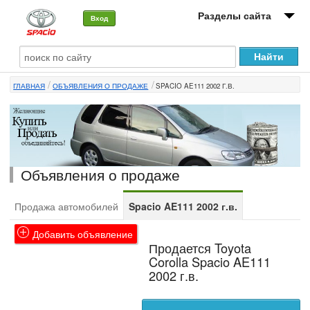
Разделы сайта
Вход
О машине
ГЛАВНАЯ
ОБЪЯВЛЕНИЯ О ПРОДАЖЕ
SPACIO AE111 2002 Г.В.
Автоклуб
Форумы
Сервисы и услуги
Объявления о продаже
Новости
Продажа автомобилей
Spacio AE111 2002 г.в.
Добавить объявление
Продается Toyota
Corolla Spacio AE111
2002 г.в.