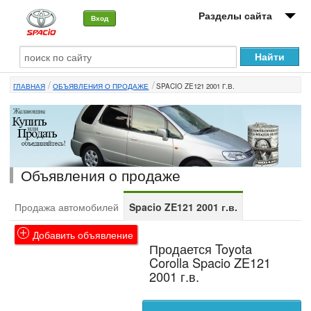
Разделы сайта
Вход
О машине
ГЛАВНАЯ
ОБЪЯВЛЕНИЯ О ПРОДАЖЕ
SPACIO ZE121 2001 Г.В.
Автоклуб
Форумы
Сервисы и услуги
Объявления о продаже
Новости
Продажа автомобилей
Spacio ZE121 2001 г.в.
Добавить объявление
Продается Toyota
Corolla Spacio ZE121
2001 г.в.