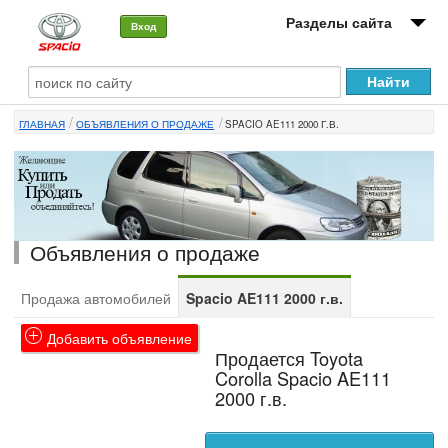
Разделы сайта
Вход
О машине
ГЛАВНАЯ
ОБЪЯВЛЕНИЯ О ПРОДАЖЕ
SPACIO AE111 2000 Г.В.
Автоклуб
Форумы
Сервисы и услуги
Объявления о продаже
Новости
Продажа автомобилей
Spacio AE111 2000 г.в.
Добавить объявление
Продается Toyota
Corolla Spacio AE111
2000 г.в.