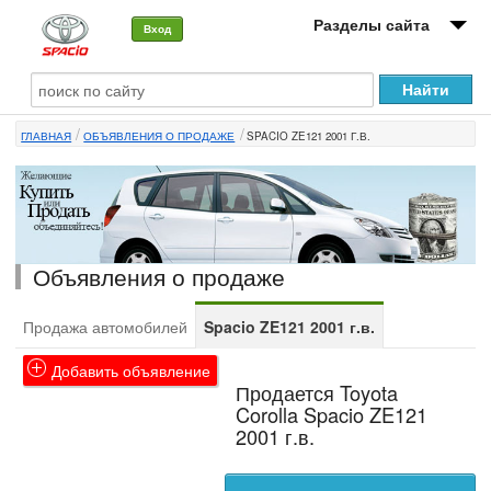
Разделы сайта
Вход
О машине
ГЛАВНАЯ
ОБЪЯВЛЕНИЯ О ПРОДАЖЕ
SPACIO ZE121 2001 Г.В.
Автоклуб
Форумы
Сервисы и услуги
Объявления о продаже
Новости
Продажа автомобилей
Spacio ZE121 2001 г.в.
Добавить объявление
Продается Toyota
Corolla Spacio ZE121
2001 г.в.