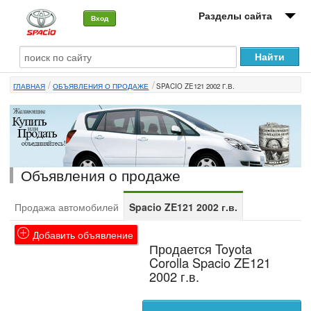
Разделы сайта
Вход
О машине
ГЛАВНАЯ
ОБЪЯВЛЕНИЯ О ПРОДАЖЕ
SPACIO ZE121 2002 Г.В.
Автоклуб
Форумы
Сервисы и услуги
Объявления о продаже
Новости
Продажа автомобилей
Spacio ZE121 2002 г.в.
Добавить объявление
Продается Toyota
Corolla Spacio ZE121
2002 г.в.