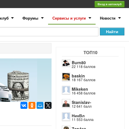
Вход в автоклуб
клуб
Форумы
Сервисы и услуги
Новости
ТОП10
Burn80
22 118 баллов
baskin
18 167 баллов
Mikeken
16 458 баллов
Stanislav-
12 641 балл
НикВл
11 553 балла
Zan4ez