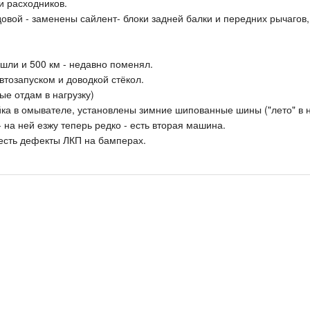
и расходников.
довой - заменены сайлент- блоки задней балки и передних рычагов
шли и 500 км - недавно поменял.
тозапуском и доводкой стёкол.
ые отдам в нагрузку)
ка в омывателе, установлены зимние шипованные шины ("лето" в н
- на ней езжу теперь редко - есть вторая машина.
есть дефекты ЛКП на бамперах.