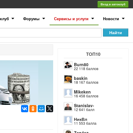
Вход в автоклуб
клуб
Форумы
Сервисы и услуги
Новости
ТОП10
Burn80
22 118 баллов
baskin
18 167 баллов
Mikeken
16 458 баллов
Stanislav-
12 641 балл
НикВл
11 553 балла
Zan4ez