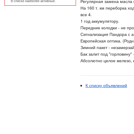
В списке наиболее активные.
Регулярная замена масла 
На 160 т. км переборка хо
все 4.
1 год аккумулятору.
Передние колодки - не про
Сигнализация Пандора с ав
Европейская оптика. (Родн
Зимний пакет - незамерзай
Бак залит под "горловину" 
Абсолютно целое железо, 
К списку объявлений