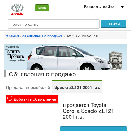
Разделы сайта
Вход
О машине
ГЛАВНАЯ
ОБЪЯВЛЕНИЯ О ПРОДАЖЕ
SPACIO ZE121 2001 Г.В.
Автоклуб
Форумы
Сервисы и услуги
Объявления о продаже
Новости
Продажа автомобилей
Spacio ZE121 2001 г.в.
Добавить объявление
Продается Toyota
Corolla Spacio ZE121
2001 г.в.