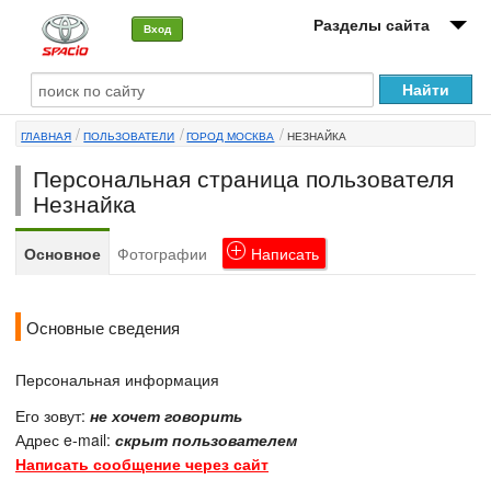
Разделы сайта
Вход
О машине
ГЛАВНАЯ
ПОЛЬЗОВАТЕЛИ
ГОРОД МОСКВА
НЕЗНАЙКА
Автоклуб
Персональная страница пользователя
Форумы
Незнайка
Сервисы и услуги
Основное
Фотографии
Написать
Новости
Основные сведения
Персональная информация
Его зовут:
не хочет говорить
Адрес e-mail:
скрыт пользователем
Написать сообщение через сайт