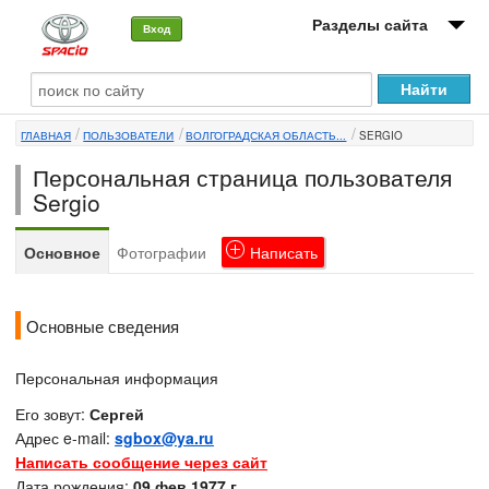
Разделы сайта
Вход
О машине
ГЛАВНАЯ
ПОЛЬЗОВАТЕЛИ
ВОЛГОГРАДСКАЯ ОБЛАСТЬ...
SERGIO
Автоклуб
Персональная страница пользователя
Форумы
Sergio
Сервисы и услуги
Основное
Фотографии
Написать
Новости
Основные сведения
Персональная информация
Его зовут:
Сергей
Адрес e-mail:
sgbox@ya.ru
Написать сообщение через сайт
Дата рождения:
09 фев 1977 г.