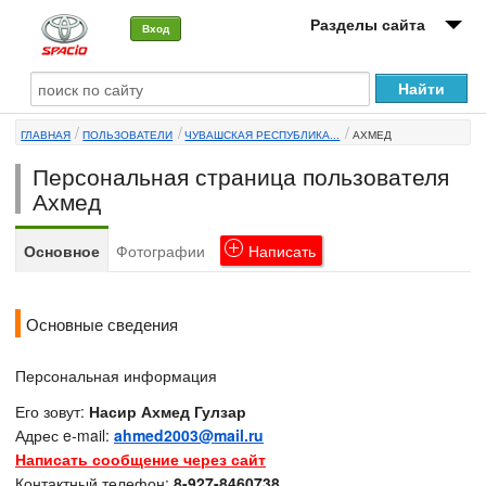
Разделы сайта
Вход
О машине
ГЛАВНАЯ
ПОЛЬЗОВАТЕЛИ
ЧУВАШСКАЯ РЕСПУБЛИКА...
АХМЕД
Автоклуб
Персональная страница пользователя
Форумы
Ахмед
Сервисы и услуги
Основное
Фотографии
Написать
Новости
Основные сведения
Персональная информация
Его зовут:
Насир Ахмед Гулзар
Адрес e-mail:
ahmed2003@mail.ru
Написать сообщение через сайт
Контактный телефон:
8-927-8460738