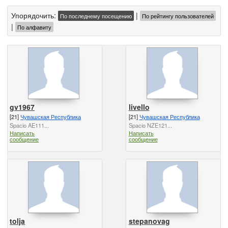
Упорядочить:
|
По последнему посещению
По рейтингу пользователей
|
По алфавиту
gv1967
livello
[21]
Чувашская Республика
[21]
Чувашская Республика
Spacio AE111...
Spacio NZE121...
Написать
Написать
сообщение
сообщение
tolja
stepanovag