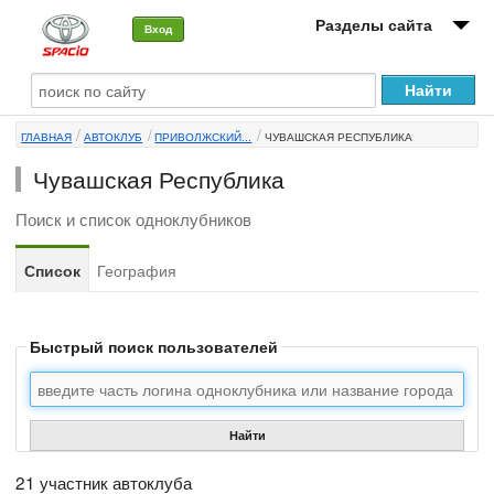
Разделы сайта
Вход
О машине
ГЛАВНАЯ
АВТОКЛУБ
ПРИВОЛЖСКИЙ...
ЧУВАШСКАЯ РЕСПУБЛИКА
Автоклуб
Чувашская Республика
Форумы
Поиск и список одноклубников
Сервисы и услуги
Список
География
Новости
Быстрый поиск пользователей
Найти
21 участник автоклуба