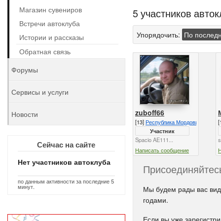
Магазин сувениров
5 участников авток
Встречи автоклуба
Упорядочить:
По послед
Истории и рассказы
Обратная связь
Форумы
Сервисы и услуги
zuboff66
Новости
[13]
Республика Мордовия
[
Участник
Spacio AE111...
s
Сейчас на сайте
Написать сообщение
Нет участников автоклуба
Присоединяйтесь
по данным активности за последние 5
минут.
Мы будем рады вас вид
годами.
Если вы уже зарегистр