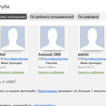
луба
нему посещению
|
По рейтингу пользователей
|
По алфавиту
МаХ
Алексей 1999
patron
13]
Республика Мордовия
[13]
Республика Мордовия
[13]
Республика Мордо
Мимо проходил
Участник
Мимо проходил
pacio
Spacio 1999г в...
Spacio AE111...
Написать сообщение
Написать сообщение
Написать сообщение
 к нам!
еть в нашем автоклубе.
Регистрация
занимает не больше 1 минуты,
ированы, пожалуйста,
авторизуйтесь
.