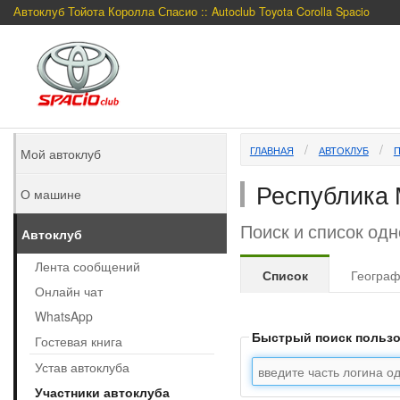
Автоклуб Тойота Королла Спасио :: Autoclub Toyota Corolla Spacio
ГЛАВНАЯ
АВТОКЛУБ
Мой автоклуб
Республика
О машине
Поиск и список од
Автоклуб
Лента сообщений
Список
Геогра
Онлайн чат
WhatsApp
Быстрый поиск польз
Гостевая книга
Устав автоклуба
Участники автоклуба