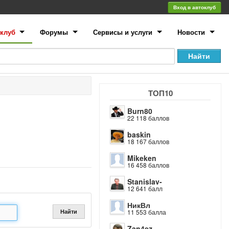
Вход в автоклуб
клуб
Форумы
Сервисы и услуги
Новости
ТОП10
Burn80
22 118 баллов
baskin
18 167 баллов
Mikeken
16 458 баллов
Stanislav-
12 641 балл
НикВл
Найти
11 553 балла
Zan4ez