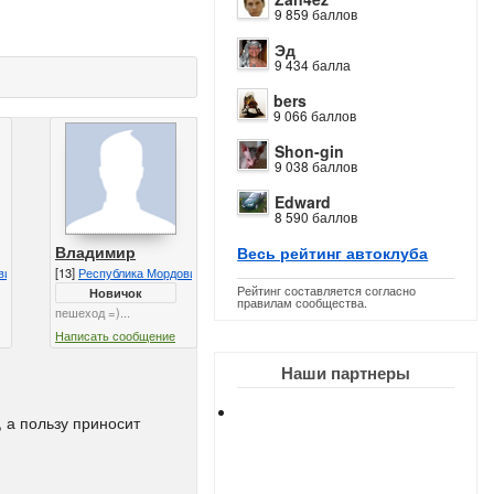
9 859 баллов
Эд
9 434 балла
bers
9 066 баллов
Shon-gin
9 038 баллов
Edward
8 590 баллов
Владимир
Весь рейтинг автоклуба
вия
[13]
Республика Мордовия
Рейтинг составляется согласно
Новичок
правилам сообщества.
пешеход =)...
Написать сообщение
Наши партнеры
 а пользу приносит