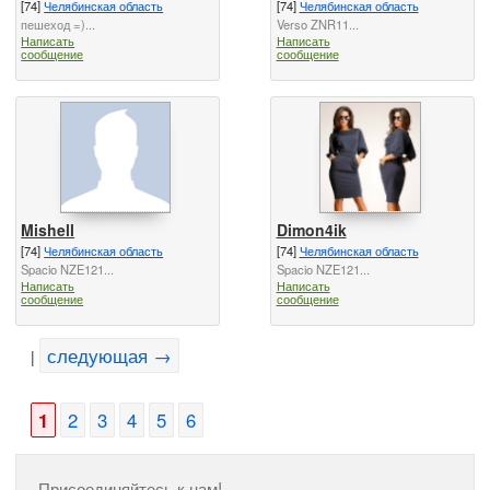
[74]
Челябинская область
[74]
Челябинская область
пешеход =)...
Verso ZNR11...
Написать
Написать
сообщение
сообщение
Mishell
Dimon4ik
[74]
Челябинская область
[74]
Челябинская область
Spacio NZE121...
Spacio NZE121...
Написать
Написать
сообщение
сообщение
следующая →
|
1
2
3
4
5
6
Присоединяйтесь к нам!