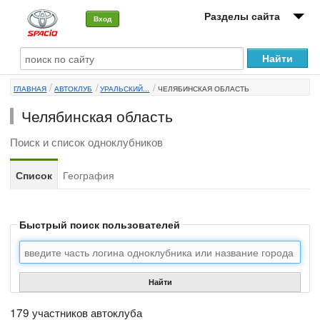
Разделы сайта
Вход
О машине
ГЛАВНАЯ
АВТОКЛУБ
УРАЛЬСКИЙ...
ЧЕЛЯБИНСКАЯ ОБЛАСТЬ
Автоклуб
Челябинская область
Форумы
Поиск и список одноклубников
Сервисы и услуги
Список
География
Новости
Быстрый поиск пользователей
Найти
179 участников автоклуба