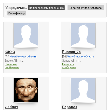
Упорядочить:
|
По последнему посещению
По рейтингу пользователей
|
По алфавиту
ЮЮЮ
Rustam_74
[74]
Челябинская область
[74]
Челябинская область
Spacio AE111...
Spacio AE111...
Написать
Написать
сообщение
сообщение
vladtrav
Паровоз