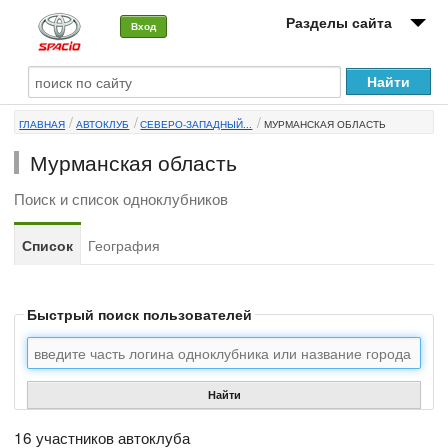
Разделы сайта
Вход
О машине
ГЛАВНАЯ
АВТОКЛУБ
СЕВЕРО-ЗАПАДНЫЙ...
МУРМАНСКАЯ ОБЛАСТЬ
Автоклуб
Мурманская область
Форумы
Поиск и список одноклубников
Сервисы и услуги
Список
География
Новости
Быстрый поиск пользователей
Найти
16 участников автоклуба