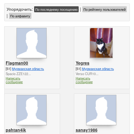
Упорядочить:
|
По последнему посещению
По рейтингу пользователей
|
По алфавиту
Flagman00
Yegres
[51]
Мурманская область
[51]
Мурманская область
Spacio ZZE122...
Verso CUR10...
Написать
Написать
сообщение
сообщение
pahtan4ik
sanay1986